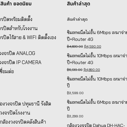
่สินค้า ยอดนิยม
สินค้าล่าสุด
รปิดพร้อมติดตั้ง
สินค้าล่าสุด
จรปิดสำหรับโรงงาน
ซิมเทพเน็ตไม่อั้น 6Mbps เหมาจ่า
รปิดไร้สาย & WIFI ติดตั้งเอง
ปี+Router 4G
Original
Current
฿
4,839.00
฿
4,590.00
งวงจรปิด ANALOG
price
price
ซิมเทพเน็ตไม่อั้น 10Mbps เหมาจ่
was:
is:
งวงจรปิด IP CAMERA
ปี+Router 4G
฿4,839.00.
฿4,590.00.
Original
Current
฿
5,139.00
฿
4,890.00
ชื่อมต่อ
price
price
ซิมเทพเน็ตไม่อั้น 10Mbps เหมาจ่
was:
is:
ปี
฿5,139.00.
฿4,890.00.
฿
3,599.00
ซิมเทพเน็ตไม่อั้น 6Mbps เหมาจ่า
ล้องวงจรปิด ปทุมธานี รังสิต
ปี
งวงจรปิดโรงงาน
฿
3,299.00
้งกล้องวงจรปิดคลังสินค้า
กล้องวงจรปิด Dahua DH-HAC-