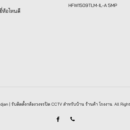
HFW1509TLM-IL-A 5MP
ยี่ห้อไหนดี
jan | รับติดตั้งกล้องวงจรปิด CCTV สำหรับบ้าน ร้านค้า โรงงาน. All Righ
facebook
phone