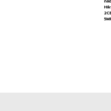
กล้
Hik
2C
5M