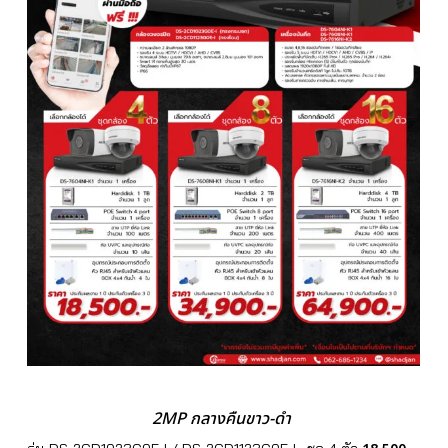
2MP กลางคืนขาว-ดำ