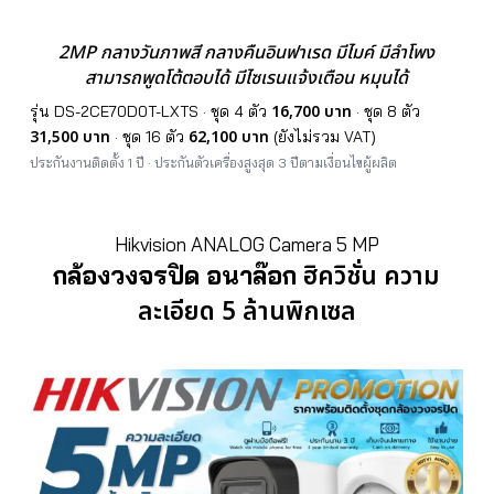
2MP กลางวันภาพสี กลางคืนอินฟาเรด
มีไมค์ มีลำโพง
สามารถพูดโต้ตอบได้ มีไซเรนแจ้งเตือน หมุนได้
16,700 บาท
รุ่น DS-2CE70D0T-LXTS · ชุด 4 ตัว
· ชุด 8 ตัว
31,500 บาท
62,100 บาท
· ชุด 16 ตัว
(ยังไม่รวม VAT)
ประกันงานติดตั้ง 1 ปี · ประกันตัวเครื่องสูงสุด 3 ปีตามเงื่อนไขผู้ผลิต
Hikvision ANALOG Camera 5 MP
ฮิควิชั่น ความ
กล้องวงจรปิด อนาล๊อก
ละเอียด 5 ล้านพิกเซล