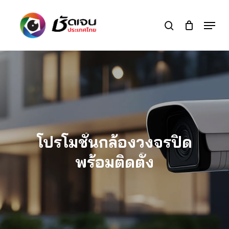
Skip
to
Menu
search
main
Close
content
Menu
โปรโมชั่นกล้องวงจรปิด
พร้อมติดตั้ง