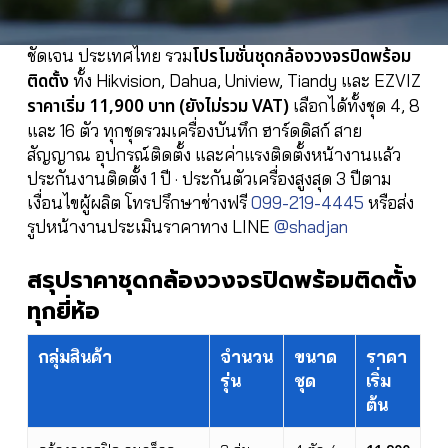
โปรโมชั่นชุดกล้องวงจรปิดพร้อม
ชัดเจน ประเทศไทย รวม
ติดตั้ง
ทั้ง Hikvision, Dahua, Uniview, Tiandy และ EZVIZ
ราคาเริ่ม 11,900 บาท (ยังไม่รวม VAT)
เลือกได้ทั้งชุด 4, 8
และ 16 ตัว ทุกชุดรวมเครื่องบันทึก ฮาร์ดดิสก์ สาย
สัญญาณ อุปกรณ์ติดตั้ง และค่าแรงติดตั้งหน้างานแล้ว
ประกันงานติดตั้ง 1 ปี · ประกันตัวเครื่องสูงสุด 3 ปีตาม
เงื่อนไขผู้ผลิต โทรปรึกษาช่างฟรี
099-219-4445
หรือส่ง
รูปหน้างานประเมินราคาทาง LINE
@shadjan
สรุปราคาชุดกล้องวงจรปิดพร้อมติดตั้ง
ทุกยี่ห้อ
กลุ่มสินค้า
จำนวน
ขนาด
ราคา
รุ่น
ชุด
เริ่ม
ต้น