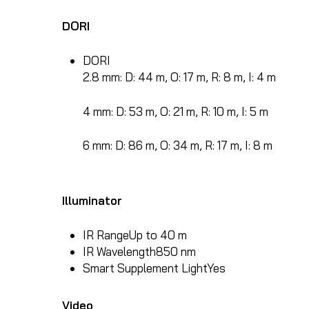
DORI
DORI
2.8 mm: D: 44 m, O: 17 m, R: 8 m, I: 4 m
4 mm: D: 53 m, O: 21 m, R: 10 m, I: 5 m
6 mm: D: 86 m, O: 34 m, R: 17 m, I: 8 m
Illuminator
IR Range
Up to 40 m
IR Wavelength
850 nm
Smart Supplement Light
Yes
Video