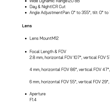
Wide Dynamic Range
120 dB
Day & Night
ICR Cut
Angle Adjustment
Pan: 0° to 355°, tilt: 0° to
Lens
Lens Mount
M12
Focal Length & FOV
2.8 mm, horizontal FOV 107°, vertical FOV 5
4 mm, horizontal FOV 86°, vertical FOV 47°
6 mm, horizontal FOV 55°, vertical FOV 29°
Aperture
F1.4