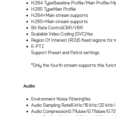
H.264 Type
Baseline Profile/Main Profile/Hi
H.265 Type
Main Profile
H.264+
Main stream supports
H.265+
Main stream supports
Bit Rate Control
CBR/VBR
Scalable Video Coding (SVC)
Yes
Region Of Interest (ROI)
5 fixed regions for
E-PTZ
Support Preset and Patrol settings
*Only the fourth stream supports this funct
Audio
Environment Noise Filtering
Yes
Audio Sampling Rate
8 kHz/16 kHz/32 kHz/
Audio Compression
G.711ulaw/G.711alaw/G