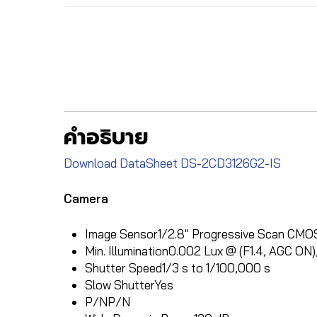
คำอธิบาย
Download DataSheet DS-2CD3126G2-IS
Camera
Image Sensor
1/2.8″ Progressive Scan CMO
Min. Illumination
0.002 Lux @ (F1.4, AGC ON),
Shutter Speed
1/3 s to 1/100,000 s
Slow Shutter
Yes
P/N
P/N