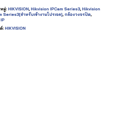
มู่:
HIKVISION
,
Hikvision IPCam Series3
,
Hikvision
 Series3[สำหรับเข้างานโปรเจค]
,
กล้องวงจรปิด
,
 IP
ด์:
HIKVISION