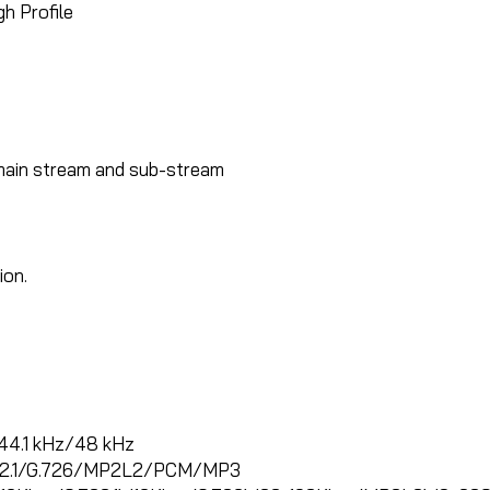
gh Profile
 main stream and sub-stream
ion.
44.1 kHz/48 kHz
.722.1/G.726/MP2L2/PCM/MP3