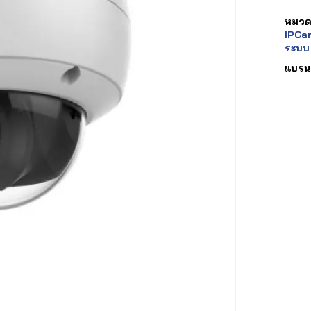
หมวดห
IPCam
ระบบ
แบรน