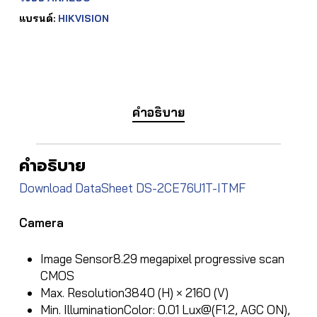
แบรนด์:
HIKVISION
คำอธิบาย
คำอธิบาย
Download DataSheet DS-2CE76U1T-ITMF
Camera
Image Sensor
8.29 megapixel progressive scan
CMOS
Max. Resolution
3840 (H) × 2160 (V)
Min. Illumination
Color: 0.01 Lux@(F1.2, AGC ON),