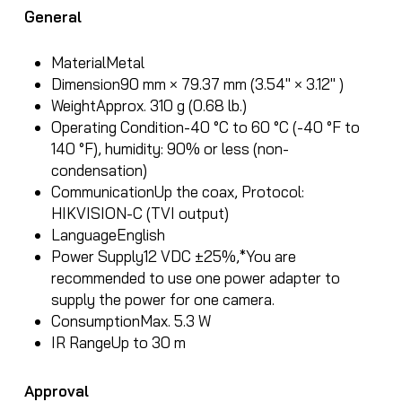
General
Material
Metal
Dimension
90 mm × 79.37 mm (3.54″ × 3.12″ )
Weight
Approx. 310 g (0.68 lb.)
Operating Condition
-40 °C to 60 °C (-40 °F to
140 °F), humidity: 90% or less (non-
condensation)
Communication
Up the coax, Protocol:
HIKVISION-C (TVI output)
Language
English
Power Supply
12 VDC ±25%,*You are
recommended to use one power adapter to
supply the power for one camera.
Consumption
Max. 5.3 W
IR Range
Up to 30 m
Approval