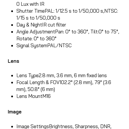
0 Lux with IR
Shutter Time
PAL: 1/12.5 s to 1/50,000 s,NTSC:
1/15 s to 1/50,000 s
Day & Night
IR cut filter
Angle Adjustment
Pan: 0° to 360°, Tilt:0° to 75°,
Rotate: 0° to 360°
Signal System
PAL/NTSC
Lens
Lens Type
2.8 mm, 3.6 mm, 6 mm fixed lens
Focal Length & FOV
102.2° (2.8 mm), 79° (3.6
mm), 50.8° (6 mm)
Lens Mount
M16
Image
Image Settings
Brightness, Sharpness, DNR,