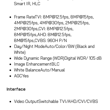
Smart IR, HLC
Frame Rate
TVI:
8MP@12.5fps
, 8MP@15fps,
4MP@25fps, 4MP@30fps, 2MP@25fps,
2MP@30fps,CVI:
8MP@12.5fps
,
8MP@15fps,AHD:
8M@12.5fps
,
8M@15fps,CVBS: 960H P/N
Day/Night Mode
Auto/Color/BW (Black and
White)
Wide Dynamic Range (WDR)
Digital WDR/ 105 dB
Image Enhancement
BLC
White Balance
Auto/Manual
AGC
Yes
Interface
Video Output
Switchable TVI/AHD/CVI/CVBS