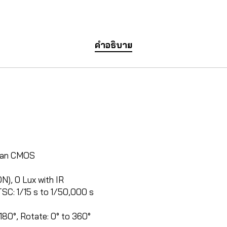
คำอธิบาย
scan CMOS
N), 0 Lux with IR
TSC: 1/15 s to 1/50,000 s
 180°, Rotate: 0° to 360°