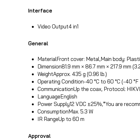
Interface
Video Output
4 in1
General
Material
Front cover: Metal,Main body: Plast
Dimension
81.9 mm × 86.7 mm × 217.9 mm (3.22
Weight
Approx. 435 g (0.96 lb.)
Operating Condition
-40 °C to 60 °C (-40 °F
Communication
Up the coax, Protocol: HIKV
Language
English
Power Supply
12 VDC ±25%,*You are recomm
Consumption
Max. 5.3 W
IR Range
Up to 60 m
Approval