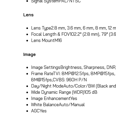
Signal System
PAL/NTSC
Lens
Lens Type
2.8 mm, 3.6 mm, 6 mm, 8 mm, 12 m
Focal Length & FOV
102.2° (2.8 mm), 79° (3.
Lens Mount
M16
Image
Image Settings
Brightness, Sharpness, DNR
Frame Rate
TVI:
8MP@12.5fps
, 8MP@15fps
8M@15fps,CVBS: 960H P/N
Day/Night Mode
Auto/Color/BW (Black and
Wide Dynamic Range (WDR)
105 dB
Image Enhancement
Yes
White Balance
Auto/Manual
AGC
Yes