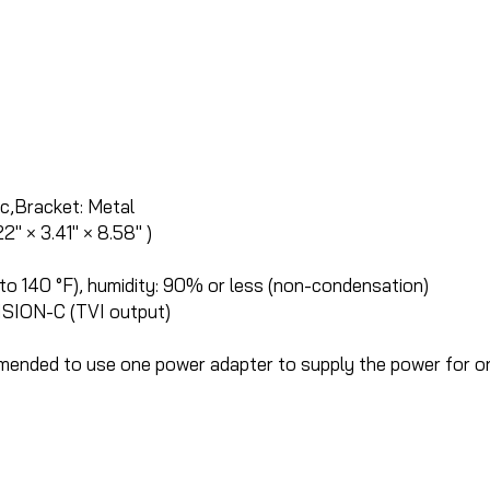
ic,Bracket: Metal
″ × 3.41″ × 8.58″ )
 to 140 °F), humidity: 90% or less (non-condensation)
ISION-C (TVI output)
ended to use one power adapter to supply the power for o