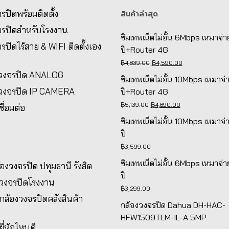
รปิดพร้อมติดตั้ง
สินค้าล่าสุด
จรปิดสำหรับโรงงาน
ซิมเทพเน็ตไม่อั้น 6Mbps เหมาจ่า
รปิดไร้สาย & WIFI ติดตั้งเอง
ปี+Router 4G
Original
Current
฿
4,839.00
฿
4,590.00
งวงจรปิด ANALOG
price
price
ซิมเทพเน็ตไม่อั้น 10Mbps เหมาจ่
was:
is:
งวงจรปิด IP CAMERA
ปี+Router 4G
฿4,839.00.
฿4,590.00.
Original
Current
฿
5,139.00
฿
4,890.00
ชื่อมต่อ
price
price
ซิมเทพเน็ตไม่อั้น 10Mbps เหมาจ่
was:
is:
ปี
฿5,139.00.
฿4,890.00.
฿
3,599.00
ซิมเทพเน็ตไม่อั้น 6Mbps เหมาจ่า
ล้องวงจรปิด ปทุมธานี รังสิต
ปี
งวงจรปิดโรงงาน
฿
3,299.00
้งกล้องวงจรปิดคลังสินค้า
กล้องวงจรปิด Dahua DH-HAC-
HFW1509TLM-IL-A 5MP
ยี่ห้อไหนดี