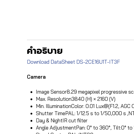
คำอธิบาย
Download DataSheet DS-2CE16U1T-IT3F
Camera
Image Sensor
8.29 megapixel progressive 
Max. Resolution
3840 (H) × 2160 (V)
Min. Illumination
Color: 0.01 Lux@(F1.2, AGC O
Shutter Time
PAL: 1/12.5 s to 1/50,000 s ,N
Day & Night
IR cut filter
Angle Adjustment
Pan: 0° to 360°, Tilt:0° to