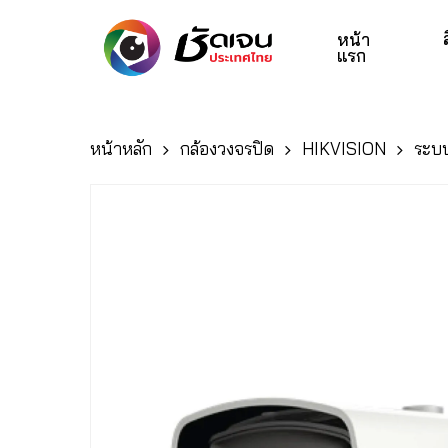
Skip
to
หน้า
แรก
main
content
หน้าหลัก
กล้องวงจรปิด
HIKVISION
ระบ
Hit enter to search or ESC to close