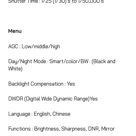
Shutter Time :
1/25 (1/30) s to 1/50,000 s
Menu
AGC :
Low/middle/high
Day/Night Mode :
Smart/color/BW : (Black and
White)
Backlight Compensation :
Yes
DWDR (Digital Wide Dynamic Range)
Yes
Language :
English, Chinese
Functions :
Brightness, Sharpness, DNR, Mirror