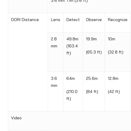
3.6 mm: 1.1m (3.6 ft)
DORI Distance
Lens
Detect
Observe
Recognize
2.8
49.8m
19.9m
10m
mm
(163.4
(65.3 ft)
(32.8 ft)
ft)
3.6
64m
25.6m
12.8m
mm
(210.0
(84 ft)
(42 ft)
ft)
Video