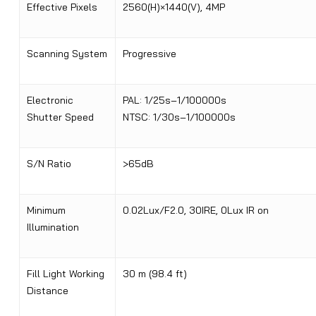
Effective Pixels
2560(H)×1440(V), 4MP
Scanning System
Progressive
Electronic
PAL: 1/25s–1/100000s
Shutter Speed
NTSC: 1/30s–1/100000s
S/N Ratio
>65dB
Minimum
0.02Lux/F2.0, 30IRE, 0Lux IR on
Illumination
Fill Light Working
30 m (98.4 ft)
Distance