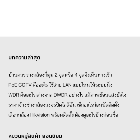
บทความล่าสุด
บ้านควรวางกล้องกี่มุม 2 จุดหรือ 4 จุดจึงเห็นทางเข้า
PoE CCTV คืออะไร ใช้สาย LAN แบบไหนให้ระบบนิ่ง
WDR คืออะไร ต่างจาก DWDR อย่างไร แก้ภาพย้อนแสงยังไง
ราคาจ้างช่างกล้องวงจรปิดใกล้ฉัน เช็กอะไรก่อนนัดติดตั้ง
เลือกกล้อง Hikvision พร้อมติดตั้ง ต้องดูอะไรบ้างก่อนซื้อ
หมวดหมู่สินค้า ยอดนิยม