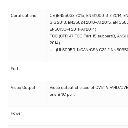
Certifications
CE (EN55032:2015, EN 61000-3-2:2014, E
3-3:2013, EN55024:2010+A1:2015, EN 5503
EN50130-4:2011+A1:2014)
FCC (CFR 47 FCC Part 15 subpartB, ANSI 
2014)
UL (UL60950-1+CAN/CSA C22.2 No.60950
Port
Video Output
Video output choices of CVI/TVI/AHD/CV
one BNC port
Power