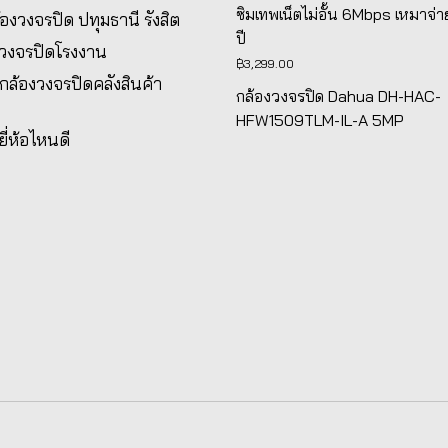
ซิมเทพเน็ตไม่อั้น 6Mbps เหมาจ่า
ล้องวงจรปิด ปทุมธานี รังสิต
ปี
งวงจรปิดโรงงาน
฿
3,299.00
้งกล้องวงจรปิดคลังสินค้า
กล้องวงจรปิด Dahua DH-HAC-
HFW1509TLM-IL-A 5MP
ยี่ห้อไหนดี