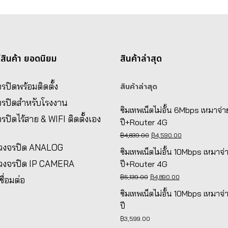
่สินค้า ยอดนิยม
สินค้าล่าสุด
รปิดพร้อมติดตั้ง
สินค้าล่าสุด
จรปิดสำหรับโรงงาน
ซิมเทพเน็ตไม่อั้น 6Mbps เหมาจ่า
รปิดไร้สาย & WIFI ติดตั้งเอง
ปี+Router 4G
Original
Current
฿
4,839.00
฿
4,590.00
งวงจรปิด ANALOG
price
price
ซิมเทพเน็ตไม่อั้น 10Mbps เหมาจ่
was:
is:
งวงจรปิด IP CAMERA
ปี+Router 4G
฿4,839.00.
฿4,590.00.
Original
Current
฿
5,139.00
฿
4,890.00
ชื่อมต่อ
price
price
ซิมเทพเน็ตไม่อั้น 10Mbps เหมาจ่
was:
is:
ปี
฿5,139.00.
฿4,890.00.
฿
3,599.00