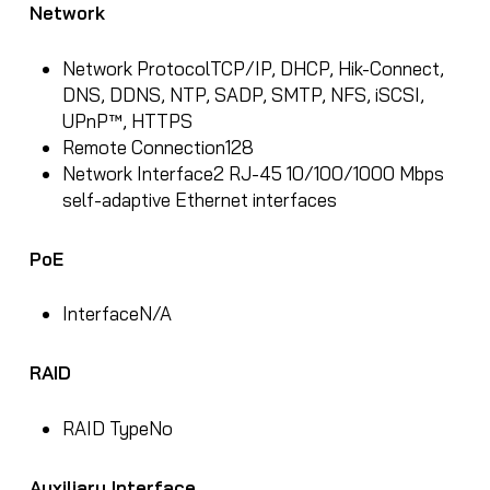
Network
Network Protocol
TCP/IP, DHCP, Hik-Connect,
DNS, DDNS, NTP, SADP, SMTP, NFS, iSCSI,
UPnP™, HTTPS
Remote Connection
128
Network Interface
2 RJ-45 10/100/1000 Mbps
self-adaptive Ethernet interfaces
PoE
Interface
N/A
RAID
RAID Type
No
Auxiliary Interface