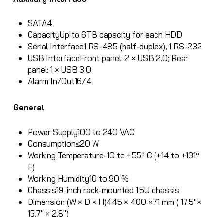
SATA
4
Capacity
Up to 6TB capacity for each HDD
Serial Interface
1 RS-485 (half-duplex), 1 RS-232
USB Interface
Front panel: 2 × USB 2.0; Rear
panel: 1 × USB 3.0
Alarm In/Out
16/4
General
Power Supply
100 to 240 VAC
Consumption
≤20 W
Working Temperature
-10 to +55º C (+14 to +131º
F)
Working Humidity
10 to 90 %
Chassis
19-inch rack-mounted 1.5U chassis
Dimension (W × D × H)
445 × 400 ×71 mm ( 17.5″×
15.7″ × 2.8″)