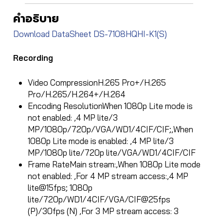
คำอธิบาย
Download DataSheet DS-7108HQHI-K1(S)
Recording
Video Compression
H.265 Pro+/H.265
Pro/H.265/H.264+/H.264
Encoding Resolution
When 1080p Lite mode is
not enabled: ,4 MP lite/3
MP/1080p/720p/VGA/WD1/4CIF/CIF;,When
1080p Lite mode is enabled: ,4 MP lite/3
MP/1080p lite/720p lite/VGA/WD1/4CIF/CIF
Frame Rate
Main stream:,When 1080p Lite mode
not enabled: ,For 4 MP stream access:,4 MP
lite@15fps; 1080p
lite/720p/WD1/4CIF/VGA/CIF@25fps
(P)/30fps (N) ,For 3 MP stream access: 3