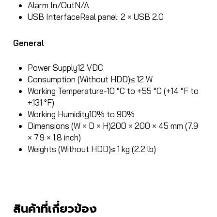
Alarm In/Out
N/A
USB Interface
Real panel: 2 × USB 2.0
General
Power Supply
12 VDC
Consumption (Without HDD)
≤ 12 W
Working Temperature
-10 °C to +55 °C (+14 °F to
+131 °F)
Working Humidity
10% to 90%
Dimensions (W × D × H)
200 × 200 × 45 mm (7.9
× 7.9 × 1.8 inch)
Weights (Without HDD)
≤ 1 kg (2.2 lb)
สินค้าที่เกี่ยวข้อง