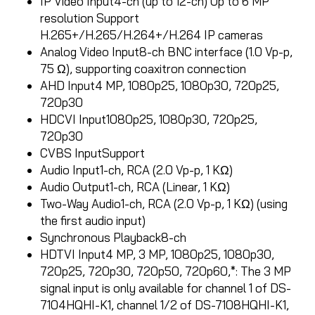
IP Video Input
4-ch (up to 12-ch) Up to 6 MP
resolution Support
H.265+/H.265/H.264+/H.264 IP cameras
Analog Video Input
8-ch BNC interface (1.0 Vp-p,
75 Ω), supporting coaxitron connection
AHD Input
4 MP, 1080p25, 1080p30, 720p25,
720p30
HDCVI Input
1080p25, 1080p30, 720p25,
720p30
CVBS Input
Support
Audio Input
1-ch, RCA (2.0 Vp-p, 1 KΩ)
Audio Output
1-ch, RCA (Linear, 1 KΩ)
Two-Way Audio
1-ch, RCA (2.0 Vp-p, 1 KΩ) (using
the first audio input)
Synchronous Playback
8-ch
HDTVI Input
4 MP, 3 MP, 1080p25, 1080p30,
720p25, 720p30, 720p50, 720p60,*: The 3 MP
signal input is only available for channel 1 of DS-
7104HQHI-K1, channel 1/2 of DS-7108HQHI-K1,