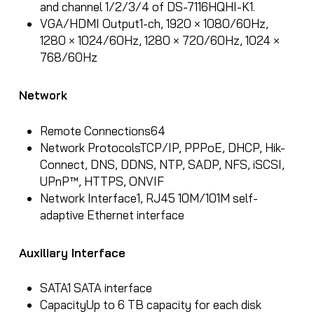
and channel 1/2/3/4 of DS-7116HQHI-K1.
VGA/HDMI Output
1-ch, 1920 × 1080/60Hz,
1280 × 1024/60Hz, 1280 × 720/60Hz, 1024 ×
768/60Hz
Network
Remote Connections
64
Network Protocols
TCP/IP, PPPoE, DHCP, Hik-
Connect, DNS, DDNS, NTP, SADP, NFS, iSCSI,
UPnP™, HTTPS, ONVIF
Network Interface
1, RJ45 10M/101M self-
adaptive Ethernet interface
Auxiliary Interface
SATA
1 SATA interface
Capacity
Up to 6 TB capacity for each disk