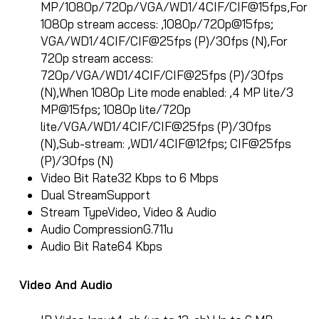
MP/1080p/720p/VGA/WD1/4CIF/CIF@15fps,For
1080p stream access: ,1080p/720p@15fps;
VGA/WD1/4CIF/CIF@25fps (P)/30fps (N),For
720p stream access:
720p/VGA/WD1/4CIF/CIF@25fps (P)/30fps
(N),When 1080p Lite mode enabled: ,4 MP lite/3
MP@15fps; 1080p lite/720p
lite/VGA/WD1/4CIF/CIF@25fps (P)/30fps
(N),Sub-stream: ,WD1/4CIF@12fps; CIF@25fps
(P)/30fps (N)
Video Bit Rate
32 Kbps to 6 Mbps
Dual Stream
Support
Stream Type
Video, Video & Audio
Audio Compression
G.711u
Audio Bit Rate
64 Kbps
Video And Audio