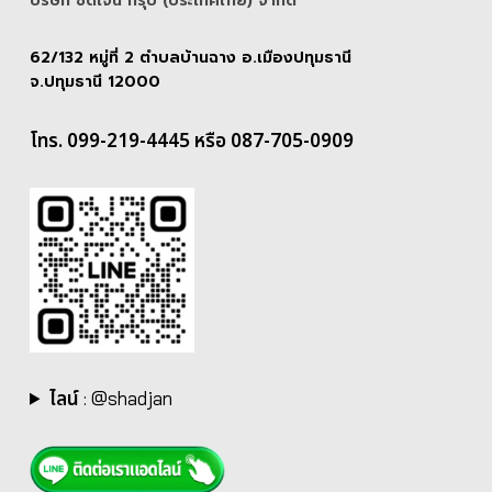
บริษัท ชัดเจน กรุ๊ป (ประเทศไทย) จํากัด
62/132 หมู่ที่ 2 ตำบลบ้านฉาง อ.เมืองปทุมธานี
จ.ปทุมธานี 12000
โทร. 099-219-4445 หรือ 087-705-0909
ไลน์
:
@shadjan