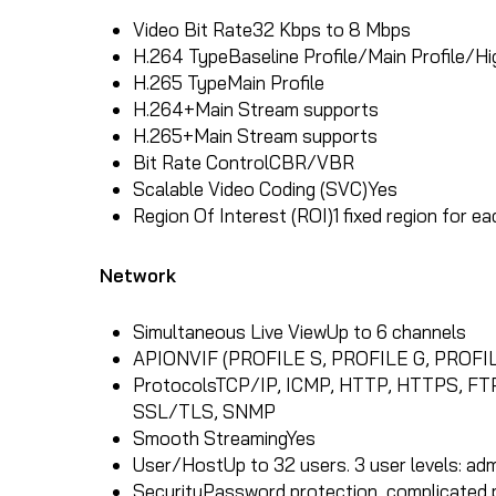
Video Bit Rate
32 Kbps to 8 Mbps
H.264 Type
Baseline Profile/Main Profile/Hi
H.265 Type
Main Profile
H.264+
Main Stream supports
H.265+
Main Stream supports
Bit Rate Control
CBR/VBR
Scalable Video Coding (SVC)
Yes
Region Of Interest (ROI)
1 fixed region for e
Network
Simultaneous Live View
Up to 6 channels
API
ONVIF (PROFILE S, PROFILE G, PROFIL
Protocols
TCP/IP, ICMP, HTTP, HTTPS, FTP,
SSL/TLS, SNMP
Smooth Streaming
Yes
User/Host
Up to 32 users. 3 user levels: ad
Security
Password protection, complicated p