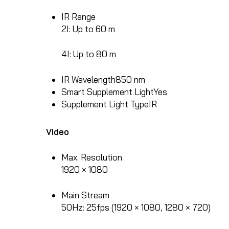
IR Range
2I: Up to 60 m
4I: Up to 80 m
IR Wavelength
850 nm
Smart Supplement Light
Yes
Supplement Light Type
IR
Video
Max. Resolution
1920 × 1080
Main Stream
50Hz: 25fps (1920 × 1080, 1280 × 720)