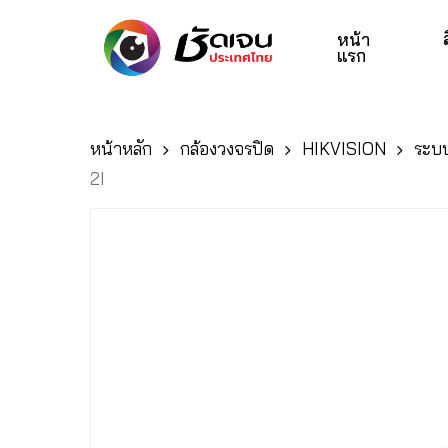
Skip
to
หน้า
แรก
main
content
หน้าหลัก
กล้องวงจรปิด
HIKVISION
ระบบ
Hit enter to search or ESC to close
2I