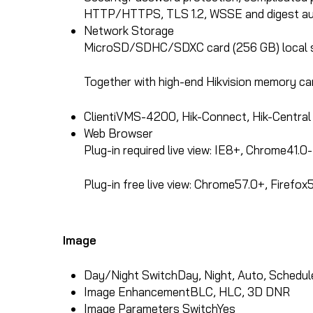
HTTP/HTTPS, TLS 1.2, WSSE and digest au
Network Storage
MicroSD/SDHC/SDXC card (256 GB) local s
Together with high-end Hikvision memory ca
Client
iVMS-4200, Hik-Connect, Hik-Central
Web Browser
Plug-in required live view: IE8+, Chrome41.0
Plug-in free live view: Chrome57.0+, Firefox
Image
Day/Night Switch
Day, Night, Auto, Schedul
Image Enhancement
BLC, HLC, 3D DNR
Image Parameters Switch
Yes