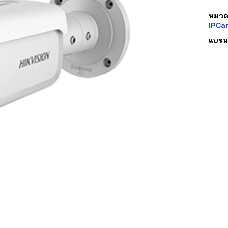
หมวดห
IPCa
แบรน