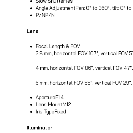
Slow Shutter
Yes
Angle Adjustment
Pan: 0° to 360°, tilt: 0° t
P/N
P/N
Lens
Focal Length & FOV
2.8 mm, horizontal FOV 107°, vertical FOV 5
4 mm, horizontal FOV 86°, vertical FOV 47°
6 mm, horizontal FOV 55°, vertical FOV 29°
Aperture
F1.4
Lens Mount
M12
Iris Type
Fixed
Illuminator