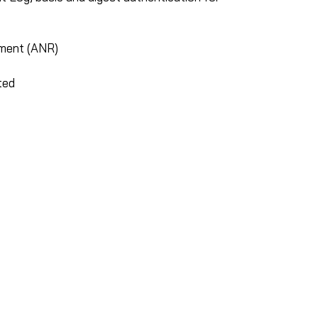
ment (ANR)
ted