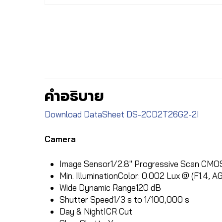
คำอธิบาย
Download DataSheet DS-2CD2T26G2-2I
Camera
Image Sensor
1/2.8″ Progressive Scan CMO
Min. Illumination
Color: 0.002 Lux @ (F1.4, A
Wide Dynamic Range
120 dB
Shutter Speed
1/3 s to 1/100,000 s
Day & Night
ICR Cut