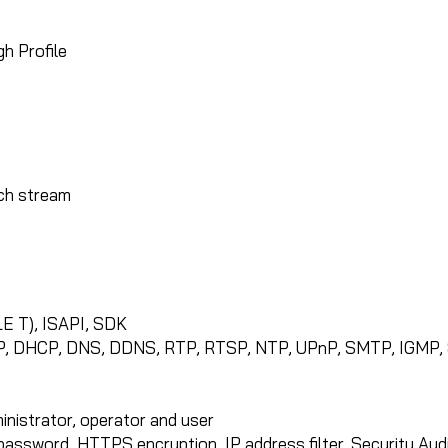
gh Profile
ach stream
E T), ISAPI, SDK
 DHCP, DNS, DDNS, RTP, RTSP, NTP, UPnP, SMTP, IGMP, 80
ministrator, operator and user
assword, HTTPS encryption, IP address filter, Security Audit