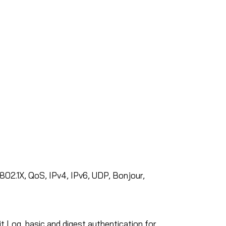
2.1X, QoS, IPv4, IPv6, UDP, Bonjour,
 Log, basic and digest authentication for