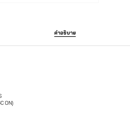
คำอธิบาย
S
GC ON)