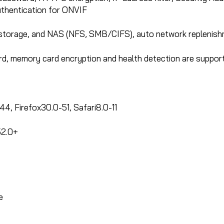
thentication for ONVIF
torage, and NAS (NFS, SMB/CIFS), auto network replenish
rd, memory card encryption and health detection are suppor
-44, Firefox30.0-51, Safari8.0-11
52.0+
e