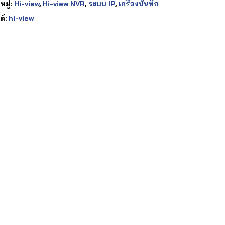
มู่:
Hi-view
,
Hi-view NVR
,
ระบบ IP
,
เครื่องบันทึก
ด์:
hi-view