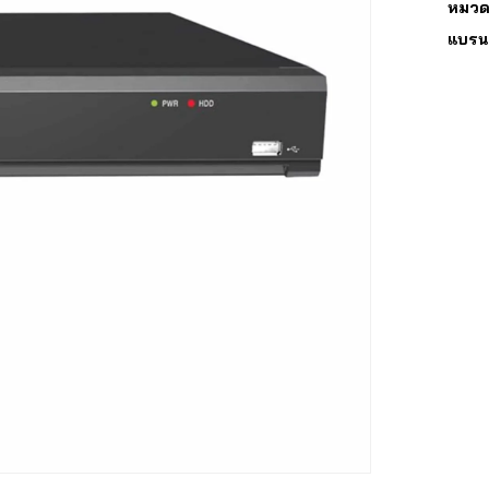
หมวดห
แบรน