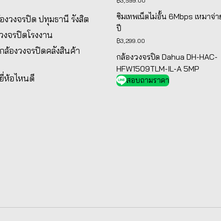
฿
3,599.00
ซิมเทพเน็ตไม่อั้น 6Mbps เหมาจ่า
ล้องวงจรปิด ปทุมธานี รังสิต
ปี
งวงจรปิดโรงงาน
฿
3,299.00
้งกล้องวงจรปิดคลังสินค้า
กล้องวงจรปิด Dahua DH-HAC-
HFW1509TLM-IL-A 5MP
ยี่ห้อไหนดี
สอบถามราคา