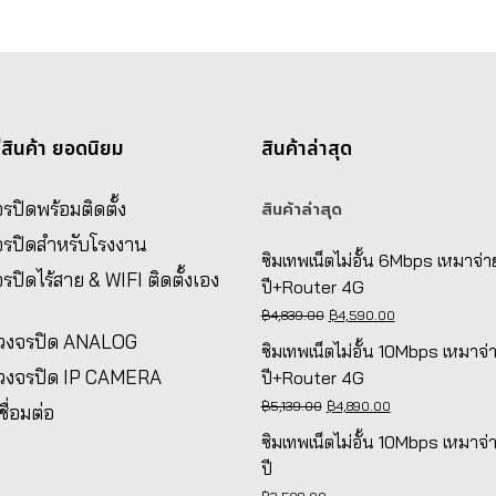
่สินค้า ยอดนิยม
สินค้าล่าสุด
รปิดพร้อมติดตั้ง
สินค้าล่าสุด
จรปิดสำหรับโรงงาน
ซิมเทพเน็ตไม่อั้น 6Mbps เหมาจ่า
รปิดไร้สาย & WIFI ติดตั้งเอง
ปี+Router 4G
Original
Current
฿
4,839.00
฿
4,590.00
งวงจรปิด ANALOG
price
price
ซิมเทพเน็ตไม่อั้น 10Mbps เหมาจ่
was:
is:
งวงจรปิด IP CAMERA
ปี+Router 4G
฿4,839.00.
฿4,590.00.
Original
Current
฿
5,139.00
฿
4,890.00
ชื่อมต่อ
price
price
ซิมเทพเน็ตไม่อั้น 10Mbps เหมาจ่
was:
is:
ปี
฿5,139.00.
฿4,890.00.