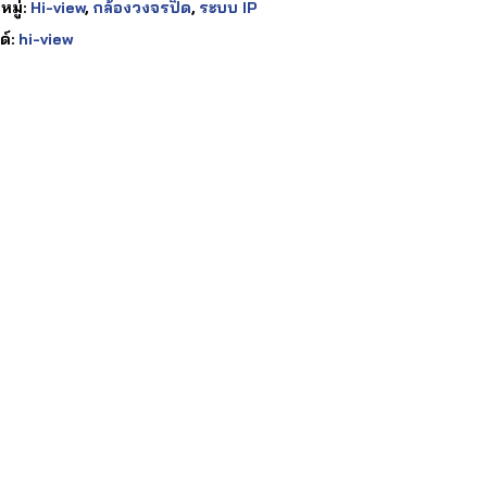
มู่:
Hi-view
,
กล้องวงจรปิด
,
ระบบ IP
ด์:
hi-view