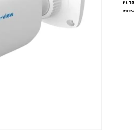
หมวดห
แบรน