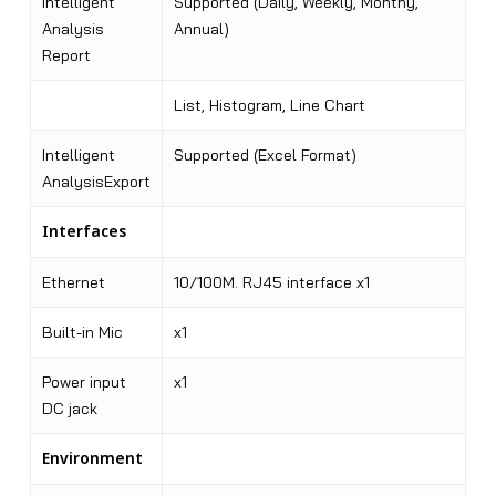
Intelligent
Supported (Daily, Weekly, Monthy,
Analysis
Annual)
Report
List, Histogram, Line Chart
Intelligent
Supported (Excel Format)
AnalysisExport
Interfaces
Ethernet
10/100M. RJ45 interface x1
Built-in Mic
x1
Power input
x1
DC jack
Environment