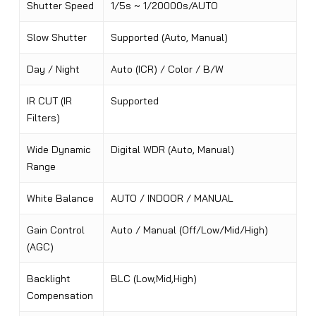
Shutter Speed
1/5s ~ 1/20000s/AUTO
Slow Shutter
Supported (Auto, Manual)
Day / Night
Auto (ICR) / Color / B/W
IR CUT (IR
Supported
Filters)
Wide Dynamic
Digital WDR (Auto, Manual)
Range
White Balance
AUTO / INDOOR / MANUAL
Gain Control
Auto / Manual (Off/Low/Mid/High)
(AGC)
Backlight
BLC (Low,Mid,High)
Compensation