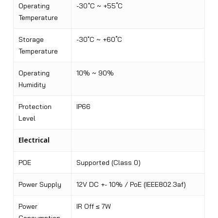
Operating
-30 ํC ~ +55 ํC
Temperature
Storage
-30 ํC ~ +60 ํC
Temperature
Operating
10% ~ 90%
Humidity
Protection
IP66
Level
Electrical
POE
Supported (Class 0)
Power Supply
12V DC +- 10% / PoE (IEEE802.3af)
Power
IR Off ≤ 7W