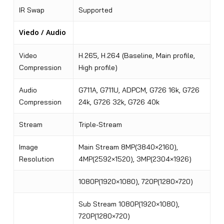
IR Swap
Supported
Viedo / Audio
Video
H.265, H.264 (Baseline, Main profile,
Compression
High profile)
Audio
G711A, G711U, ADPCM, G726 16k, G726
Compression
24k, G726 32k, G726 40k
Stream
Triple-Stream
Image
Main Stream 8MP(3840×2160),
Resolution
4MP(2592×1520), 3MP(2304×1926)
1080P(1920×1080), 720P(1280×720)
Sub Stream 1080P(1920×1080),
720P(1280×720)