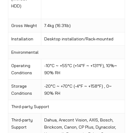
HDD)
Gross Weight
7.4kg (16.31lb)
Installation
Desktop installation/Rack-mounted
Environmental
Operating
-10°C ~ +55°C (+14°F ~ +131°F), 10%~
Conditions
90% RH
Storage
-20°C ~ +70°C (-4°F ~ +158°F) , 0~
Conditions
90% RH
Third-party Support
Third-party
Dahua, Arecont Vision, AXIS, Bosch,
Support
Brickcom, Canon, CP Plus, Dynacolor,