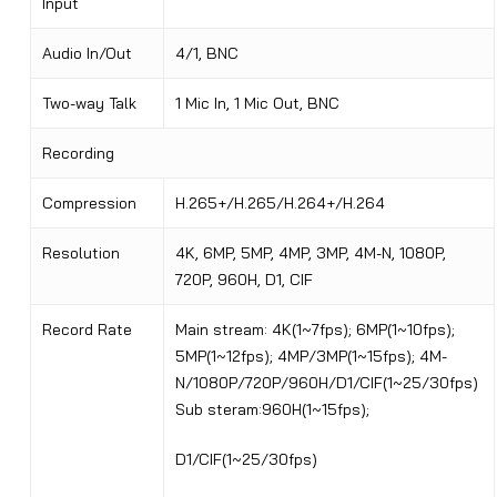
Input
Audio In/Out
4/1, BNC
Two-way Talk
1 Mic In, 1 Mic Out, BNC
Recording
Compression
H.265+/H.265/H.264+/H.264
Resolution
4K, 6MP, 5MP, 4MP, 3MP, 4M-N, 1080P,
720P, 960H, D1, CIF
Record Rate
Main stream: 4K(1~7fps); 6MP(1~10fps);
5MP(1~12fps); 4MP/3MP(1~15fps); 4M-
N/1080P/720P/960H/D1/CIF(1~25/30fps)
Sub steram:960H(1~15fps);
D1/CIF(1~25/30fps)