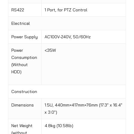
RS422
1 Port, for PTZ Control
Electrical
Power Supply
AC100V-240V, 50/60Hz
Power
<35W
Consumption
(Without
HDD)
Construction
Dimensions
1.5U, 440mm×417mm×76mm (17.3″ x 16.4″
x 3.0″)
Net Weight
4.8kg (10.58lb)
(without