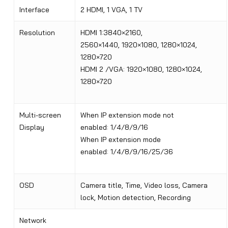
Interface
2 HDMI, 1 VGA, 1 TV
Resolution
HDMI 1:3840×2160,
2560×1440
,
1920×1080, 1280×1024,
1280×720
HDMI 2 /VGA: 1920×1080, 1280×1024,
1280×720
Multi-screen
When IP extension mode not
Display
enabled
:
1/4/8/9/16
When IP extension mode
enabled
:
1/4/8/9/16/25/36
OSD
Camera title, Time, Video loss, Camera
lock, Motion detection, Recording
Network