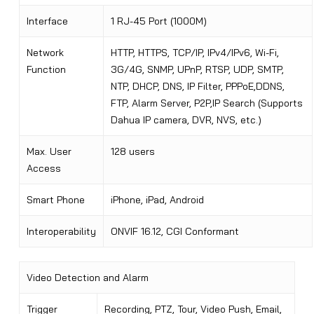
Interface
1 RJ-45 Port (1000M)
Network
HTTP, HTTPS, TCP/IP, IPv4/IPv6, Wi-Fi,
Function
3G/4G, SNMP, UPnP, RTSP, UDP, SMTP,
NTP, DHCP, DNS, IP Filter, PPPoE,DDNS,
FTP, Alarm Server, P2P,IP Search (Supports
Dahua IP camera, DVR, NVS, etc.)
Max. User
128 users
Access
Smart Phone
iPhone, iPad, Android
Interoperability
ONVIF 16.12, CGI Conformant
Video Detection and Alarm
Trigger
Recording, PTZ, Tour, Video Push, Email,