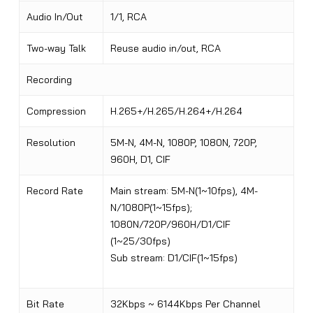
Audio In/Out
1/1, RCA
Two-way Talk
Reuse audio in/out, RCA
Recording
Compression
H.265+/H.265/H.264+/H.264
Resolution
5M-N, 4M-N, 1080P, 1080N, 720P,
960H, D1, CIF
Record Rate
Main stream: 5M-N(1~10fps), 4M-
N/1080P(1~15fps);
1080N/720P/960H/D1/CIF
(1~25/30fps)
Sub stream: D1/CIF(1~15fps)
Bit Rate
32Kbps ~ 6144Kbps Per Channel