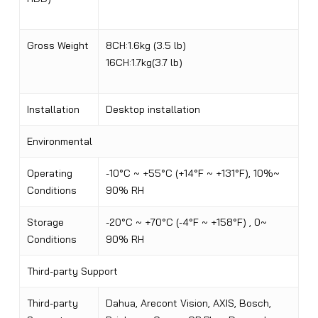
Gross Weight
8CH:1.6kg (3.5 lb)
16CH:1.7kg(3.7 lb)
Installation
Desktop installation
Environmental
Operating
-10°C ~ +55°C (+14°F ~ +131°F), 10%~
Conditions
90% RH
Storage
-20°C ~ +70°C (-4°F ~ +158°F) , 0~
Conditions
90% RH
Third-party Support
Third-party
Dahua, Arecont Vision, AXIS, Bosch,