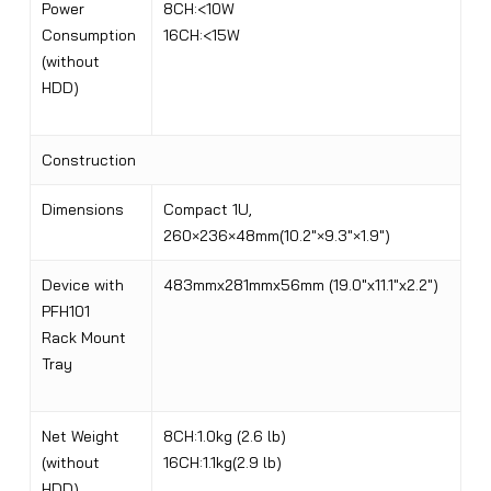
Power
8CH:<10W
Consumption
16CH:<15W
(without
HDD)
Construction
Dimensions
Compact 1U,
260×236×48mm(10.2″×9.3″×1.9″)
Device with
483mmx281mmx56mm (19.0″x11.1″x2.2″)
PFH101
Rack Mount
Tray
Net Weight
8CH:1.0kg (2.6 lb)
(without
16CH:1.1kg(2.9 lb)
HDD)