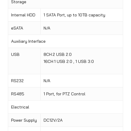
Storage
Internal HDD
1 SATA Port, up to 10TB capacity
eSATA
N/A
Auxiliary Interface
USB
8CH:2 USB 2.0
16CH:1 USB 2.0 , 1 USB 3.0
RS232
N/A
RS485
1 Port, for PTZ Control
Electrical
Power Supply
DC12V/2A