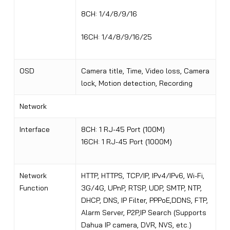
8CH: 1/4/8/9/16
16CH: 1/4/8/9/16/25
OSD
Camera title, Time, Video loss, Camera
lock, Motion detection, Recording
Network
Interface
8CH: 1 RJ-45 Port (100M)
16CH: 1 RJ-45 Port (1000M)
Network
HTTP, HTTPS, TCP/IP, IPv4/IPv6, Wi-Fi,
Function
3G/4G
,
UPnP, RTSP, UDP, SMTP, NTP,
DHCP, DNS, IP Filter, PPPoE,DDNS, FTP,
Alarm Server, P2P,IP Search (Supports
Dahua IP camera, DVR, NVS, etc.)