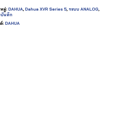
มู่:
DAHUA
,
Dahua XVR Series 5
,
ระบบ ANALOG
,
งบันทึก
ด์:
DAHUA