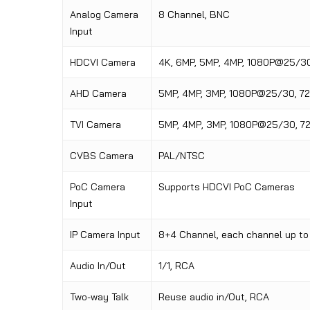
Analog Camera
8 Channel, BNC
Input
HDCVI Camera
4K, 6MP, 5MP
,
4MP, 1080P@25/30
AHD Camera
5MP, 4MP, 3MP, 1080P@25/30, 
TVI Camera
5MP, 4MP
,
3MP, 1080P@25/30, 7
CVBS Camera
PAL/NTSC
PoC Camera
Supports HDCVI PoC Cameras
Input
IP Camera Input
8+4 Channel, each channel up t
Audio In/Out
1/1, RCA
Two-way Talk
Reuse audio in/Out, RCA