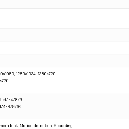
20×1080, 1280×1024, 1280×720
0×720
led
:
1/4/8/9
1/4/8/9/16
amera lock, Motion detection, Recording