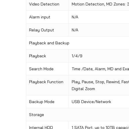
Video Detection
Motion Detection, MD Zones: 3
Alarm input
N/A
Relay Output
N/A
Playback and Backup
Playback
1/4/9
Search Mode
Time /Date, Alarm, MD and Ex
Playback Function
Play, Pause, Stop, Rewind, Fas
Digital Zoom
Backup Mode
USB Device/Network
Storage
Internal HDD
1 SATA Port, up to 10TB capaci