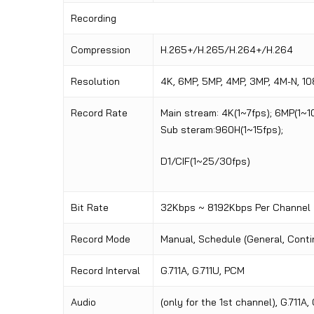
Recording
Compression
H.265+/H.265/H.264+/H.264
Resolution
4K, 6MP, 5MP, 4MP, 3MP, 4M-N, 10
Record Rate
Main stream: 4K(1~7fps); 6MP(1
Sub steram:960H(1~15fps);
D1/CIF(1~25
/
30fps)
Bit Rate
32Kbps ~ 8192Kbps Per Channel
Record Mode
Manual, Schedule (General, Conti
Record Interval
G.711A, G.711U, PCM
Audio
(only for the 1st channel), G.711A,