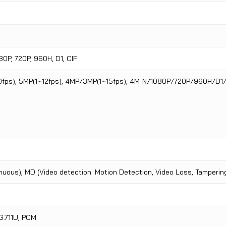
80P, 720P, 960H, D1, CIF
~10fps); 5MP(1~12fps); 4MP/3MP(1~15fps); 4M-N/1080P/720P/960H/D1
nuous), MD (Video detection: Motion Detection, Video Loss, Tampering
 G.711U, PCM