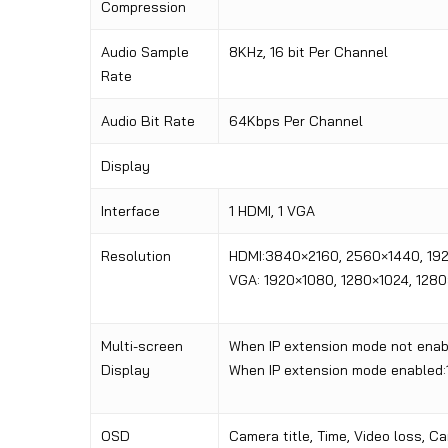
Compression
Audio Sample
8KHz, 16 bit Per Channel
Rate
Audio Bit Rate
64Kbps Per Channel
Display
Interface
1 HDMI, 1 VGA
Resolution
HDMI:3840×2160, 2560×1440
,
19
VGA: 1920×1080, 1280×1024, 128
Multi-screen
When IP extension mode not enab
Display
When IP extension mode enabled
:
OSD
Camera title, Time, Video loss, C