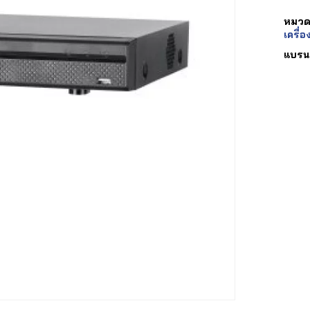
หมวดห
เครื่อ
แบรน