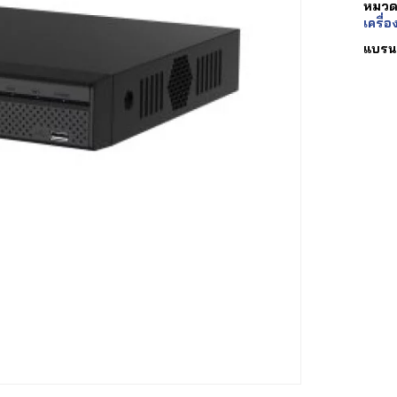
หมวดห
เครื่อ
แบรน