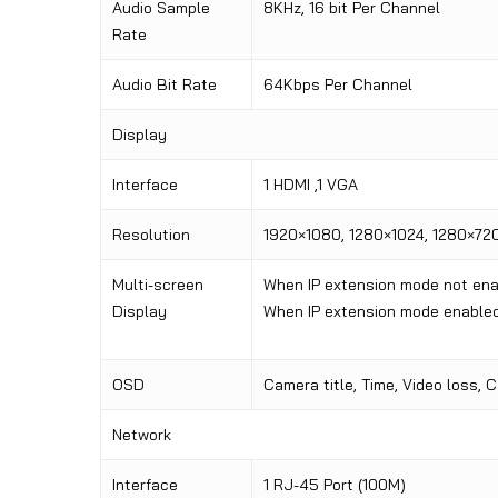
Audio Sample
8KHz, 16 bit Per Channel
Rate
Audio Bit Rate
64Kbps Per Channel
Display
Interface
1 HDMI ,1 VGA
Resolution
1920×1080, 1280×1024, 1280×72
Multi-screen
When IP extension mode not en
Display
When IP extension mode enable
OSD
Camera title, Time, Video loss, 
Network
Interface
1 RJ-45 Port (100M)