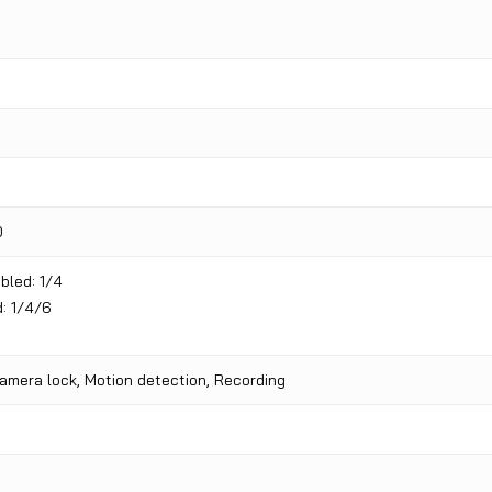
0
abled
:
1/4
d
:
1/4/6
Camera lock, Motion detection, Recording