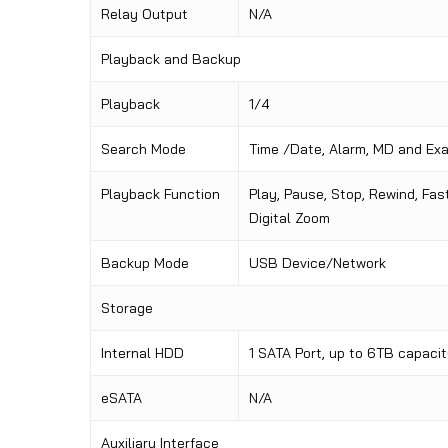
Relay Output
N/A
Playback and Backup
Playback
1/4
Search Mode
Time /Date, Alarm, MD and Ex
Playback Function
Play, Pause, Stop, Rewind, Fas
Digital Zoom
Backup Mode
USB Device/Network
Storage
Internal HDD
1 SATA Port, up to 6TB capaci
eSATA
N/A
Auxiliary Interface