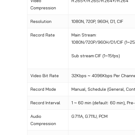
Video
H.265+/H.265/H.264+/H.264
Compression
Resolution
1080N, 720P, 960H, D1, CIF
Record Rate
Main Stream:
1080N/720P/960H/D1/CIF (1~25
Sub stream:CIF (1~15fps)
Video Bit Rate
32Kbps ~ 4096Kbps Per Chann
Record Mode
Manual, Schedule (General, Cont
Record Interval
1 ~ 60 min (default: 60 min), Pre
Audio
G.711A, G.711U, PCM
Compression