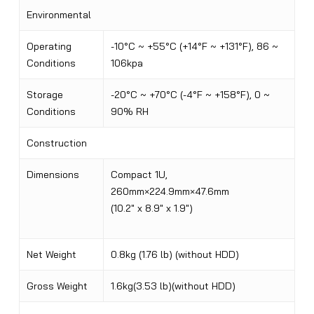
Environmental
Operating
-10°C ~ +55°C (+14°F ~ +131°F), 86 ~
Conditions
106kpa
Storage
-20°C ~ +70°C (-4°F ~ +158°F), 0 ~
Conditions
90% RH
Construction
Dimensions
Compact 1U,
260mm×224.9mm×47.6mm
(10.2″ x 8.9″ x 1.9″)
Net Weight
0.8kg (1.76 lb) (without HDD)
Gross Weight
1.6kg(3.53 lb)(without HDD)