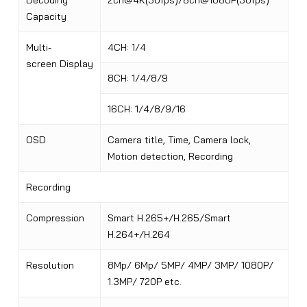
Decoding
2ch@4K(30fps)/8ch@1080P(30fps)
Capacity
Multi-
4CH: 1/4
screen Display
8CH: 1/4/8/9
16CH: 1/4/8/9/16
OSD
Camera title, Time, Camera lock,
Motion detection, Recording
Recording
Compression
Smart H.265+/H.265/Smart
H.264+/H.264
Resolution
8Mp/ 6Mp/ 5MP
/
4MP/ 3MP/ 1080P/
1.3MP/ 720P etc.