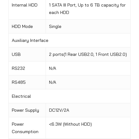
Internal HDD
1 SATA III Port, Up to 6 TB capacity for
each HDD
HDD Mode
Single
Auxiliary Interface
USB
2 ports(1 Rear USB2.0, 1 Front USB2.0)
RS232
N/A
RS485
N/A
Electrical
Power Supply
DC12V/2A
Power
<6.3W (Without HDD)
Consumption