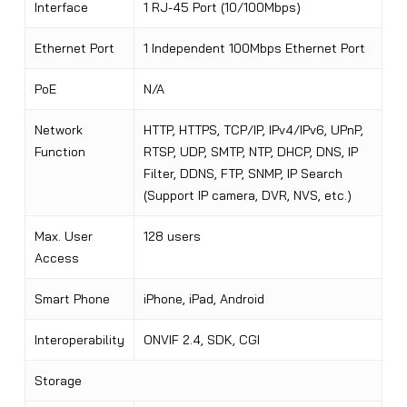
Interface
1 RJ-45 Port (10/100Mbps)
Ethernet Port
1 Independent 100Mbps Ethernet Port
PoE
N/A
Network
HTTP, HTTPS, TCP/IP, IPv4/IPv6, UPnP,
Function
RTSP, UDP, SMTP, NTP, DHCP, DNS, IP
Filter, DDNS, FTP, SNMP, IP Search
(Support IP camera, DVR, NVS, etc.)
Max. User
128 users
Access
Smart Phone
iPhone, iPad, Android
Interoperability
ONVIF 2.4, SDK, CGI
Storage