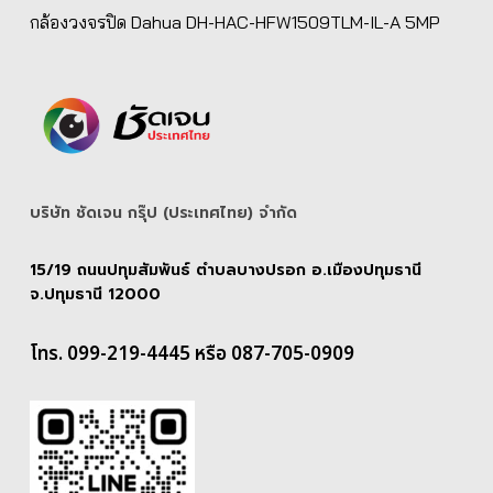
กล้องวงจรปิด Dahua DH-HAC-HFW1509TLM-IL-A 5MP
บริษัท ชัดเจน กรุ๊ป (ประเทศไทย) จํากัด
15/19 ถนนปทุมสัมพันธ์ ตำบลบางปรอก อ.เมืองปทุมธานี
จ.ปทุมธานี 12000
โทร. 099-219-4445 หรือ 087-705-0909