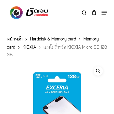
Skip
to
Menu
search
main
Close
content
Menu
หน้าหลัก
Harddisk & Memory card
Memory
card
KIOXIA
เมมโมรี่การ์ด KIOXIA Micro SD 128
GB