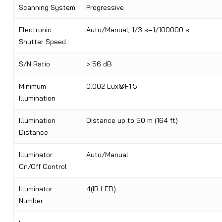
Scanning System
Progressive
Electronic
Auto/Manual, 1/3 s–1/100000 s
Shutter Speed
S/N Ratio
> 56 dB
Minimum
0.002
Lux@F1.5
Illumination
Illumination
Distance up to 50 m (164 ft)
Distance
Illuminator
Auto/Manual
On/Off Control
Illuminator
4(IR LED)
Number