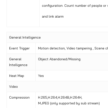
configuration. Count number of people or 
and link alarm
General Intelligence
Event Trigger
Motion detection, Video tampering , Scene c
General
Object Abandoned/Missing
Intelligence
Heat Map
Yes
Video
Compression
H.265,H.264,H.264B,H.264H,
MJPEG (only supported by sub stream)