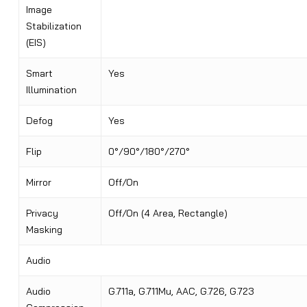
Image
Stabilization
(EIS)
Smart
Yes
Illumination
Defog
Yes
Flip
0°/90°/180°/270°
Mirror
Off/On
Privacy
Off/On (4 Area, Rectangle)
Masking
Audio
Audio
G.711a, G.711Mu, AAC, G.726, G.723