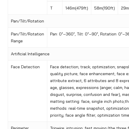
T
146m(479ft)
58m(190ft)
29m
Pan/Tilt/Rotation
Pan/Tilt/Rotation
Pan: 0˚–360˚, Tilt: 0˚–90˚, Rotation: 0˚–3
Range
Artificial Intelligence
Face Detection
Face detection; track; optimization; snaps
quality picture; face enhancement; face e
attribute extract, 6 attributes and 8 expr
age, glasses, expressions (anger, calm, h
disgust, surprise, confusion and fear), ma
matting setting: face, single inch photo;
methods: real-time snapshot, optimization
priority; face angle filter; optimization tim
Perimeter
Tripwire; intrusion; fast moving (the three