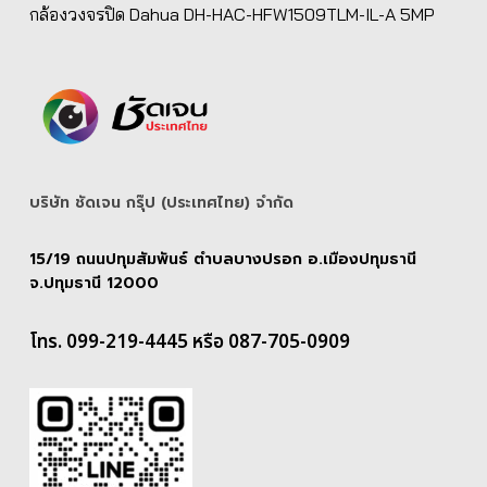
กล้องวงจรปิด Dahua DH-HAC-HFW1509TLM-IL-A 5MP
บริษัท ชัดเจน กรุ๊ป (ประเทศไทย) จํากัด
15/19 ถนนปทุมสัมพันธ์ ตำบลบางปรอก อ.เมืองปทุมธานี
จ.ปทุมธานี 12000
โทร. 099-219-4445 หรือ 087-705-0909