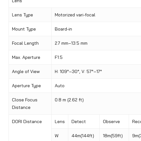
Lens
Lens Type
Motorized vari-focal
Mount Type
Board-in
Focal Length
2.7 mm–13.5 mm
Max. Aperture
F1.5
Angle of View
H: 109°–30°, V: 57°–17°
Aperture Type
Auto
Close Focus
0.8 m (2.62 ft)
Distance
DORI Distance
Lens
Detect
Observe
Rec
W
44m(144ft)
18m(59ft)
9m(