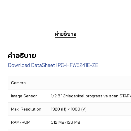
คำอธิบาย
คำอธิบาย
Download DataSheet IPC-HFW5241E-ZE
Camera
Image Sensor
1/2.8” 2Megapixel progressive scan STA
Max. Resolution
1920 (H) × 1080 (V)
RAM/ROM
512 MB/128 MB