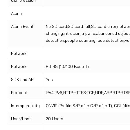
Compression
Alarm
Alarm Event
No SD card;SD card full;SD card error;netwo
changing;intrusion;tripwire;abandoned object
detection;people counting;face detection;v
Network
Network
RJ-45 (10/100 Base-T)
SDK and API
Yes
Protocol
IPv4;IPv6;HTTP;HTTPS;TCP;UDP;ARP;RTP;RTS
Interoperability
ONVIF
(
Profile S/Profile G/Profile T
)
, CGI, Mi
User/Host
20 Users