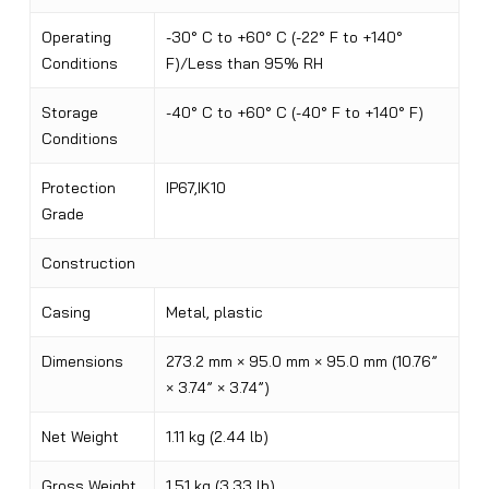
Operating
-30° C to +60° C (-22° F to +140°
Conditions
F)/Less than 95% RH
Storage
-40° C to +60° C (-40° F to +140° F)
Conditions
Protection
IP67,IK10
Grade
Construction
Casing
Metal, plastic
Dimensions
273.2 mm × 95.0 mm × 95.0 mm (10.76”
× 3.74” × 3.74”)
Net Weight
1.11 kg (2.44 lb)
Gross Weight
1.51 kg (3.33 lb)