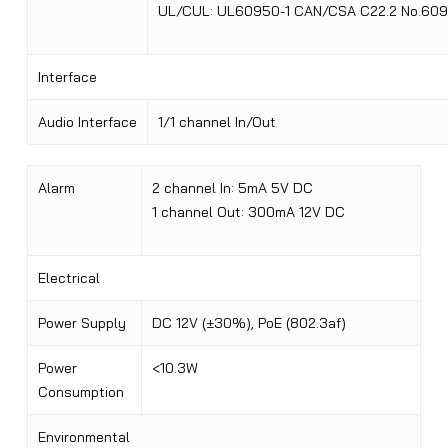
UL/CUL: UL60950-1 CAN/CSA C22.2 No.609
Interface
Audio Interface
1/1 channel In/Out
Alarm
2 channel In: 5mA 5V DC
1 channel Out: 300mA 12V DC
Electrical
Power Supply
DC 12V (
±30%
), PoE (802.3af)
Power
<10.3W
Consumption
Environmental