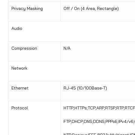
Privacy Masking
Off / On (4 Area, Rectangle)
Audio
Compression
N/A
Network
Ethernet
RJ-45 (10/100Base-T)
Protocol
HTTP;HTTPs;TCP;ARP;RTSP;RTP;RTCP
FTP;DHCP;DNS;DDNS;PPPoE;IPv4/v6;