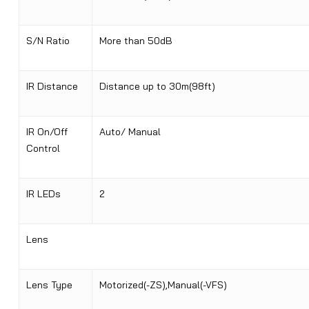
S/N Ratio
More than 50dB
IR Distance
Distance up to 30m(98ft)
IR On/Off
Auto/ Manual
Control
IR LEDs
2
Lens
Lens Type
Motorized(-ZS),Manual(-VFS)