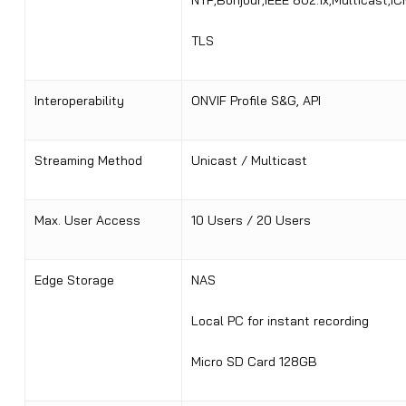
NTP;Bonjour;IEEE 802.1x;Multicast;I
TLS
Interoperability
ONVIF Profile S&G, API
Streaming Method
Unicast / Multicast
Max. User Access
10 Users / 20 Users
Edge Storage
NAS
Local PC for instant recording
Micro SD Card 128GB