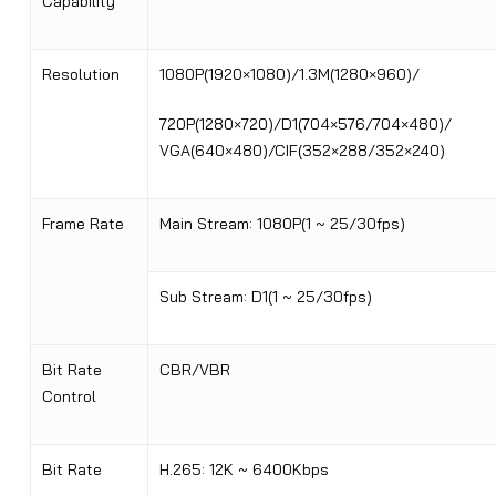
Capability
Resolution
1080P(1920×1080)/1.3M(1280×960)/
720P(1280×720)/D1(704×576/704×480)/
VGA(640×480)/CIF(352×288/352×240)
Frame Rate
Main Stream: 1080P(1 ~ 25/30fps)
Sub Stream: D1(1 ~ 25/30fps)
Bit Rate
CBR/VBR
Control
Bit Rate
H.265: 12K ~ 6400Kbps