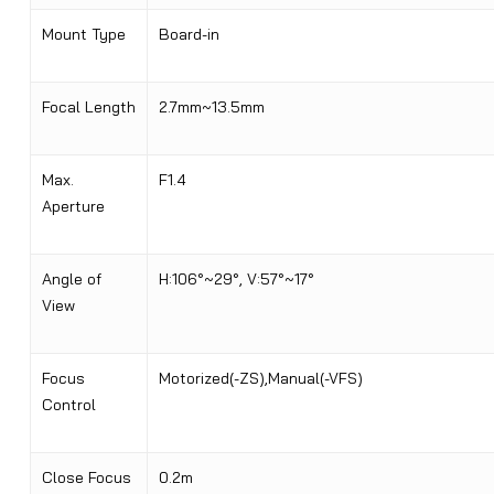
Mount Type
Board-in
Focal Length
2.7mm~13.5mm
Max.
F1.4
Aperture
Angle of
H:106°~29°, V:57°~17°
View
Focus
Motorized(-ZS),Manual(-VFS)
Control
Close Focus
0.2m