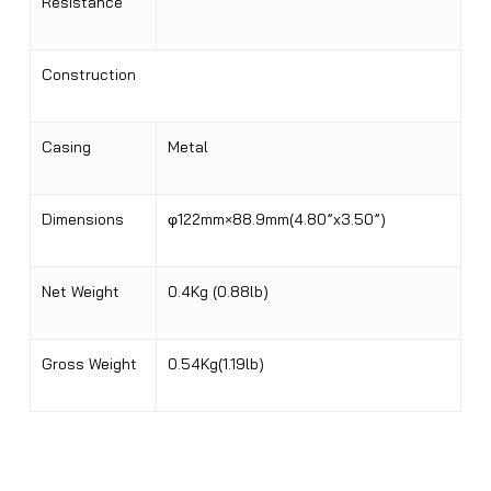
Resistance
Construction
Casing
Metal
Dimensions
φ122mm×88.9mm(4.80”x3.50”)
Net Weight
0.4Kg (0.88lb)
Gross Weight
0.54Kg(1.19lb)