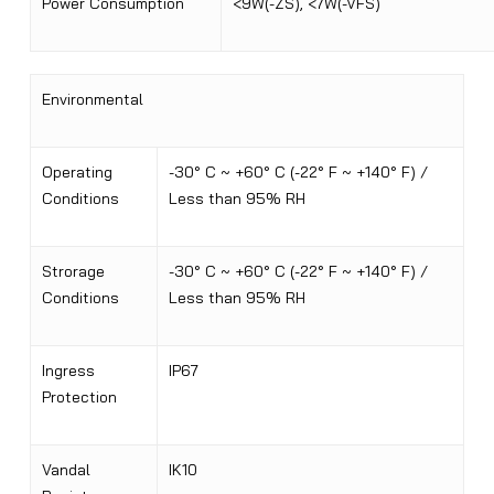
Power Consumption
<9W(-ZS), <7W(-VFS)
Environmental
Operating
-30° C ~ +60° C (-22° F ~ +140° F) /
Conditions
Less than 95% RH
Strorage
-30° C ~ +60° C (-22° F ~ +140° F) /
Conditions
Less than 95% RH
Ingress
IP67
Protection
Vandal
IK10