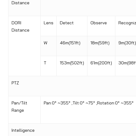
Distance
DORI
Lens
Detect
Observe
Recogni
Distance
W
46m(151ft)
18m(59ft)
9m(30ft)
T
153m(502ft)
61m(200ft)
30m(98f
PTZ
Pan/Tilt
Pan:0° ~355° ;Tilt:0° ~75° ;Rotation:0° ~355°
Range
Intelligence