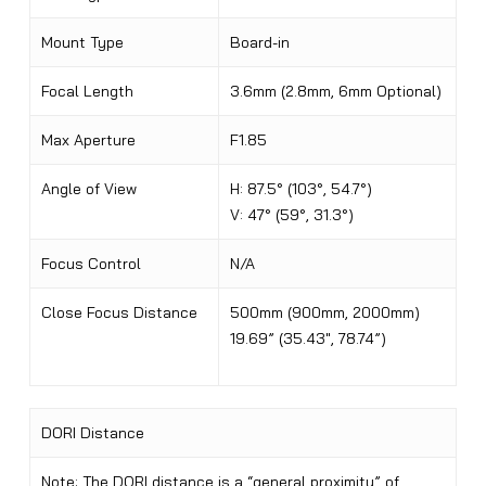
Mount Type
Board-in
Focal Length
3.6mm (2.8mm, 6mm Optional)
Max Aperture
F1.85
Angle of View
H: 87.5° (103°, 54.7°)
V: 47° (59°, 31.3°)
Focus Control
N/A
Close Focus Distance
500mm (900mm, 2000mm)
19.69” (35.43″, 78.74”)
DORI Distance
Note: The DORI distance is a “general proximity” of