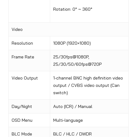
Rotation: 0° ~ 360°
Video
Resolution
1080P (1920×1080)
Frame Rate
25/30fps@1080P,
25/30/50/60fps@720P
Video Output
1-channel BNC high definition video
output / CVBS video output (Can
switch)
Day/Night
Auto (ICR) / Manual
OSD Menu
Multi-language
BLC Mode
BLC / HLC / DWDR