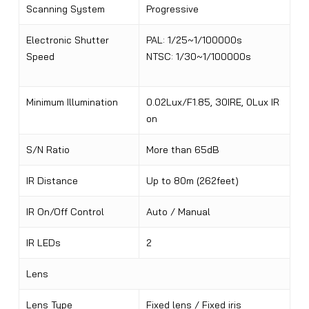
Scanning System
Progressive
Electronic Shutter
PAL: 1/25~1/100000s
Speed
NTSC: 1/30~1/100000s
Minimum Illumination
0.02Lux/F1.85, 30IRE, 0Lux IR
on
S/N Ratio
More than 65dB
IR Distance
Up to 80m (262feet)
IR On/Off Control
Auto / Manual
IR LEDs
2
Lens
Lens Type
Fixed lens / Fixed iris