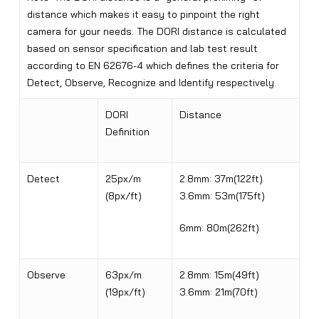
distance which makes it easy to pinpoint the right
camera for your needs. The DORI distance is calculated
based on sensor specification and lab test result
according to EN 62676-4 which defines the criteria for
Detect, Observe, Recognize and Identify respectively.
DORI
Distance
Definition
Detect
25px/m
2.8mm: 37m(122ft)
(8px/ft)
3.6mm: 53m(175ft)
6mm: 80m(262ft)
Observe
63px/m
2.8mm: 15m(49ft)
(19px/ft)
3.6mm: 21m(70ft)