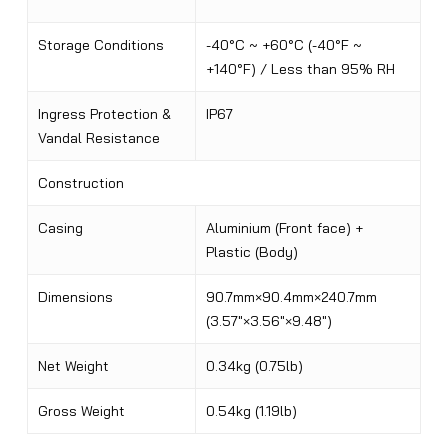
Storage Conditions
-40°C ~ +60°C (-40°F ~
+140°F) / Less than 95% RH
Ingress Protection &
IP67
Vandal Resistance
Construction
Casing
Aluminium (Front face) +
Plastic (Body)
Dimensions
90.7mm×90.4mm×240.7mm
(3.57″×3.56″×9.48″)
Net Weight
0.34kg (0.75lb)
Gross Weight
0.54kg (1.19lb)