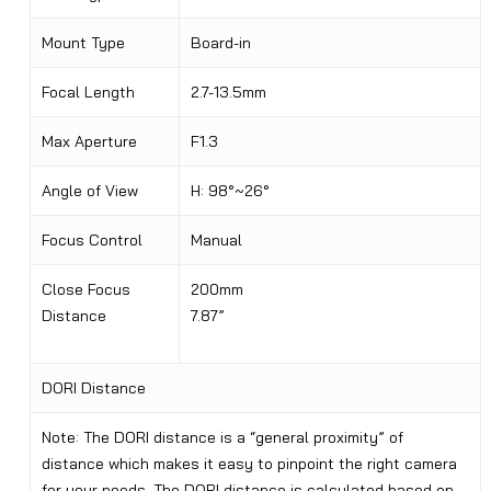
Mount Type
Board-in
Focal Length
2.7-13.5mm
Max Aperture
F1.3
Angle of View
H: 98°~26°
Focus Control
Manual
Close Focus
200mm
Distance
7.87”
DORI Distance
Note: The DORI distance is a “general proximity” of
distance which makes it easy to pinpoint the right camera
for your needs. The DORI distance is calculated based on