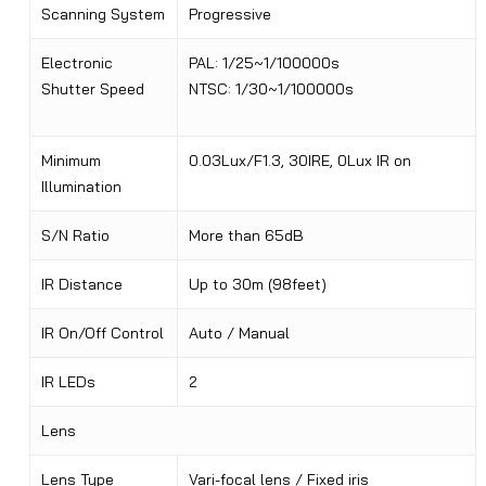
Scanning System
Progressive
Electronic
PAL: 1/25~1/100000s
Shutter Speed
NTSC: 1/30~1/100000s
Minimum
0.03Lux/F1.3, 30IRE, 0Lux IR on
Illumination
S/N Ratio
More than 65dB
IR Distance
Up to 30m (98feet)
IR On/Off Control
Auto / Manual
IR LEDs
2
Lens
Lens Type
Vari-focal lens / Fixed iris