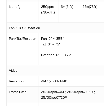
Identify
250ppm
6m(21ft)
22m(73ft)
(76px/ft)
Pan / Tilt / Rotation
Pan/Tilt/Rotation
Pan: 0° ~ 355°
Tilt: 0° ~ 75°
Rotation: 0° ~ 355°
Video
Resolution
4MP (2560×1440)
Frame Rate
25/30fps@4MP, 25/30fps@1080P,
25/30fps@720P