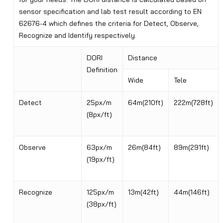
sensor specification and lab test result according to EN
62676-4 which defines the criteria for Detect, Observe,
Recognize and Identify respectively.
DORI
Distance
Definition
Wide
Tele
Detect
25px/m
64m(210ft)
222m(728ft)
(8px/ft)
Observe
63px/m
26m(84ft)
89m(291ft)
(19px/ft)
Recognize
125px/m
13m(42ft)
44m(146ft)
(38px/ft)