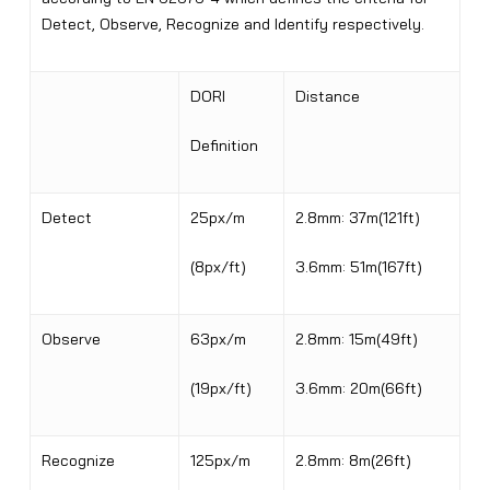
Detect, Observe, Recognize and Identify respectively.
DORI
Distance
Definition
Detect
25px/m
2.8mm: 37m(121ft)
(8px/ft)
3.6mm: 51m(167ft)
Observe
63px/m
2.8mm: 15m(49ft)
(19px/ft)
3.6mm: 20m(66ft)
Recognize
125px/m
2.8mm: 8m(26ft)