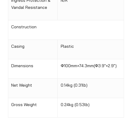
Ingress Protection &
N/A
Vandal Resistance
Construction
Casing
Plastic
Dimensions
Φ100mm×74.3mm(Φ3.9″×2.9″)
Net Weight
0.14kg (0.31lb)
Gross Weight
0.24kg (0.53lb)