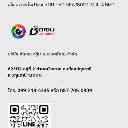
กล้องวงจรปิด Dahua DH-HAC-HFW1509TLM-IL-A 5MP
บริษัท ชัดเจน กรุ๊ป (ประเทศไทย) จํากัด
62/132 หมู่ที่ 2 ตำบลบ้านฉาง อ.เมืองปทุมธานี
จ.ปทุมธานี 12000
โทร. 099-219-4445 หรือ 087-705-0909