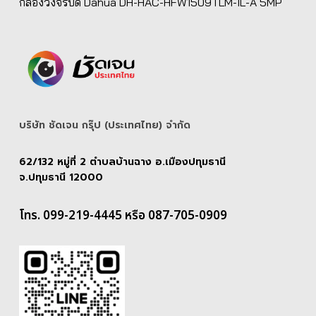
กล้องวงจรปิด Dahua DH-HAC-HFW1509TLM-IL-A 5MP
บริษัท ชัดเจน กรุ๊ป (ประเทศไทย) จํากัด
62/132 หมู่ที่ 2 ตำบลบ้านฉาง อ.เมืองปทุมธานี
จ.ปทุมธานี 12000
โทร. 099-219-4445 หรือ 087-705-0909