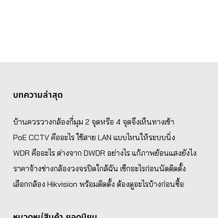
บทความล่าสุด
บ้านควรวางกล้องกี่มุม 2 จุดหรือ 4 จุดจึงเห็นทางเข้า
PoE CCTV คืออะไร ใช้สาย LAN แบบไหนให้ระบบนิ่ง
WDR คืออะไร ต่างจาก DWDR อย่างไร แก้ภาพย้อนแสงยังไง
ราคาจ้างช่างกล้องวงจรปิดใกล้ฉัน เช็กอะไรก่อนนัดติดตั้ง
เลือกกล้อง Hikvision พร้อมติดตั้ง ต้องดูอะไรบ้างก่อนซื้อ
หมวดหมู่สินค้า ยอดนิยม