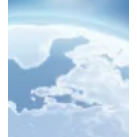
วัน
นี้