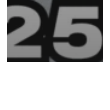
📞 โทรหาเรา
📋 ขอราคา
บทความ
[Shadjan News] GMI คาด
ตลาดโลกกล้องวงจรปิด IP ปี