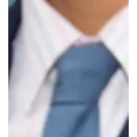
กล้อง
วงจรปิด
IP
ปี
2568