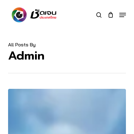
Skip
to
Menu
search
main
Close
content
Menu
All Posts By
Admin
กล้อง
วงจรปิด
จาก
ก้าว
นั้น
ถึง