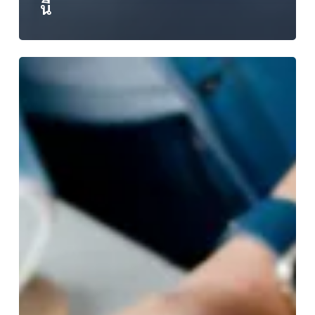
นี้
[Shadjan
News]
จีน
พัฒนา
กล้อง
วงจรปิด
‘Super
Camera’
500MP