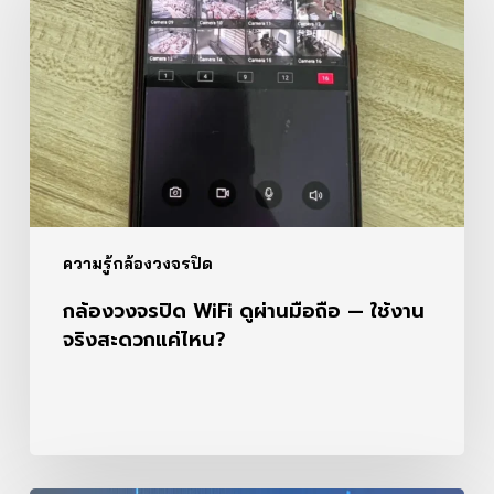
ดู
ผ่าน
มือ
ถือ
—
ใช้
งาน
จริง
สะดวก
แค่
ความรู้กล้องวงจรปิด
ไหน?
กล้องวงจรปิด WiFi ดูผ่านมือถือ — ใช้งาน
จริงสะดวกแค่ไหน?