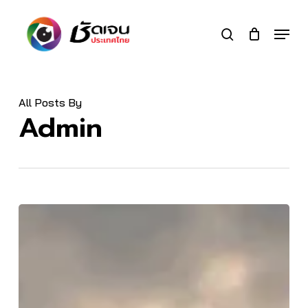
Skip
to
Menu
search
main
Close
content
Menu
All Posts By
Admin
ฮีโร่
ที่
ไม่มี
ใคร
เห็น:
เปิด