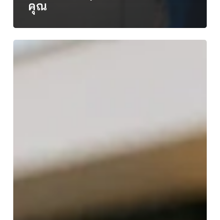
คุณ
เลือก
บริษัท
รับ
ติด
ตั้ง
กล้อง
วงจรปิด
อย่างไร
ให้
ถูกใจ