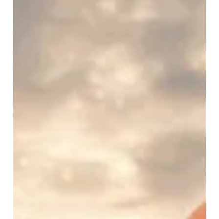
ใจ
ช่าง
ติด
ตั้ง
กล้อง
วงจรปิด
ผู้
รักษา
ความ
ปลอดภัย
ให้
ธุรกิจ
คุณ