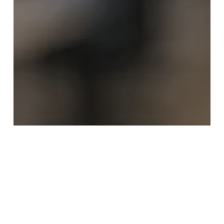
📞 โทรหาเรา
📋 ขอราคา
กล้องวงจรปิด Dahua
ติดกล้องวงจรปิด dahua ดี