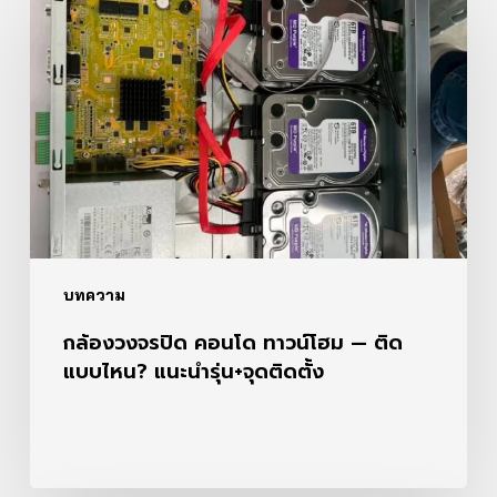
วงจรปิด
คอน
โด
ทาวน์
โฮม
—
ติด
แบบ
ไหน?
แนะนำ
รุ่น+จุด
ติด
บทความ
ตั้ง
กล้องวงจรปิด คอนโด ทาวน์โฮม — ติด
แบบไหน? แนะนำรุ่น+จุดติดตั้ง