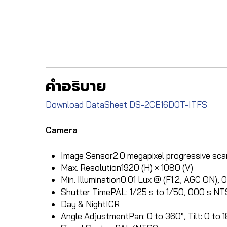
คำอธิบาย
Download DataSheet DS-2CE16D0T-ITFS
Camera
Image Sensor
2.0 megapixel progressive s
Max. Resolution
1920 (H) × 1080 (V)
Min. Illumination
0.01 Lux @ (F1.2, AGC ON), 0
Shutter Time
PAL: 1/25 s to 1/50, 000 s NT
Day & Night
ICR
Angle Adjustment
Pan: 0 to 360°, Tilt: 0 to 