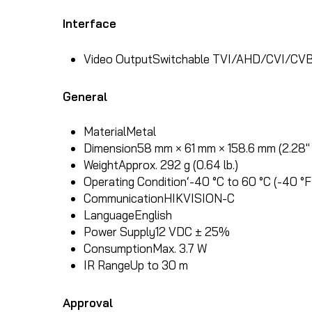
Interface
Video Output
Switchable TVI/AHD/CVI/CV
General
Material
Metal
Dimension
58 mm × 61 mm × 158.6 mm (2.28″ 
Weight
Approx. 292 g (0.64 lb.)
Operating Condition
‘-40 °C to 60 °C (-40 °F
Communication
HIKVISION-C
Language
English
Power Supply
12 VDC ± 25%
Consumption
Max. 3.7 W
IR Range
Up to 30 m
Approval