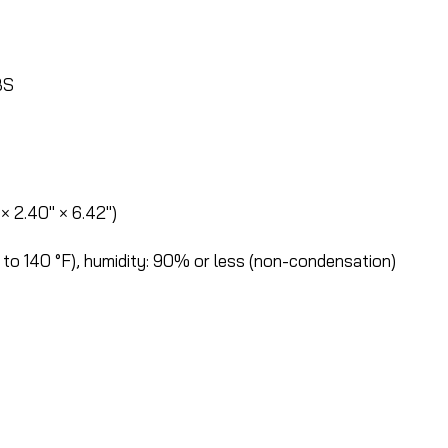
BS
× 2.40″ × 6.42″)
 to 140 °F), humidity: 90% or less (non-condensation)