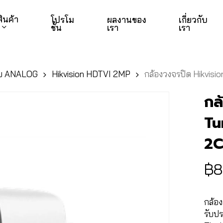
สินค้า
โปรโม
ผลงานของ
เกี่ยวกับ
ชั่น
เรา
เรา
บ ANALOG
Hikvision HDTVI 2MP
กล้องวงจรปิด Hikvi
กล
Tu
2C
฿
8
กล้อง
รับปร