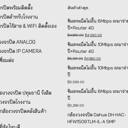
รปิดพร้อมติดตั้ง
สินค้าล่าสุด
จรปิดสำหรับโรงงาน
ซิมเทพเน็ตไม่อั้น 6Mbps เหมาจ่า
รปิดไร้สาย & WIFI ติดตั้งเอง
ปี+Router 4G
Original
Current
฿
4,839.00
฿
4,590.00
งวงจรปิด ANALOG
price
price
ซิมเทพเน็ตไม่อั้น 10Mbps เหมาจ่
was:
is:
งวงจรปิด IP CAMERA
ปี+Router 4G
฿4,839.00.
฿4,590.00.
Original
Current
฿
5,139.00
฿
4,890.00
ชื่อมต่อ
price
price
ซิมเทพเน็ตไม่อั้น 10Mbps เหมาจ่
was:
is:
ปี
฿5,139.00.
฿4,890.00.
฿
3,599.00
ซิมเทพเน็ตไม่อั้น 6Mbps เหมาจ่า
ล้องวงจรปิด ปทุมธานี รังสิต
ปี
งวงจรปิดโรงงาน
฿
3,299.00
้งกล้องวงจรปิดคลังสินค้า
กล้องวงจรปิด Dahua DH-HAC-
HFW1509TLM-IL-A 5MP
ยี่ห้อไหนดี