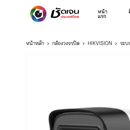
Skip
to
หน้า
แรก
main
content
หน้าหลัก
กล้องวงจรปิด
HIKVISION
ระบ
Hit enter to search or ESC to close