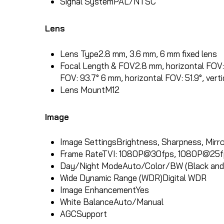
Signal System
PAL/NTSC
Lens
Lens Type
2.8 mm, 3.6 mm, 6 mm fixed lens
Focal Length & FOV
2.8 mm, horizontal FOV: 
FOV: 93.7° 6 mm, horizontal FOV: 51.9°, vert
Lens Mount
M12
Image
Image Settings
Brightness, Sharpness, Mirro
Frame Rate
TVI: 1080P@30fps, 1080P@25
Day/Night Mode
Auto/Color/BW (Black and
Wide Dynamic Range (WDR)
Digital WDR
Image Enhancement
Yes
White Balance
Auto/Manual
AGC
Support