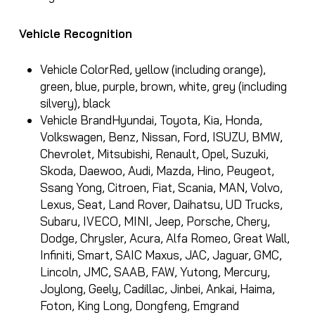
Vehicle Recognition
Vehicle Color
Red, yellow (including orange),
green, blue, purple, brown, white, grey (including
silvery), black
Vehicle Brand
Hyundai, Toyota, Kia, Honda,
Volkswagen, Benz, Nissan, Ford, ISUZU, BMW,
Chevrolet, Mitsubishi, Renault, Opel, Suzuki,
Skoda, Daewoo, Audi, Mazda, Hino, Peugeot,
Ssang Yong, Citroen, Fiat, Scania, MAN, Volvo,
Lexus, Seat, Land Rover, Daihatsu, UD Trucks,
Subaru, IVECO, MINI, Jeep, Porsche, Chery,
Dodge, Chrysler, Acura, Alfa Romeo, Great Wall,
Infiniti, Smart, SAIC Maxus, JAC, Jaguar, GMC,
Lincoln, JMC, SAAB, FAW, Yutong, Mercury,
Joylong, Geely, Cadillac, Jinbei, Ankai, Haima,
Foton, King Long, Dongfeng, Emgrand