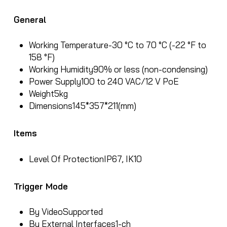
General
Working Temperature
-30 °C to 70 °C (-22 °F to
158 °F)
Working Humidity
90% or less (non-condensing)
Power Supply
100 to 240 VAC/12 V PoE
Weight
5kg
Dimensions
145*357*211(mm)
Items
Level Of Protection
IP67, IK10
Trigger Mode
By Video
Supported
By External Interfaces
1-ch