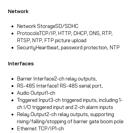
Network
Network Storage
SD/SDHC
Protocols
TCP/IP, HTTP, DHCP, DNS, RTP,
RTSP, NTP, FTP picture upload
Security
Heartbeat, password protection, NTP
Interfaces
Barrier Interface
2-ch relay outputs,
RS-485 Interface
1 RS-485 serial port,
Audio Output
1-ch
Triggered Input
3-ch triggered inputs, including 1-
ch I/O triggered input and 2-ch alarm inputs
Relay Output
2-ch relay outputs, supporting
rising/falling/stopping of barrier gate boom pole
Ethernet TCP/IP
1-ch