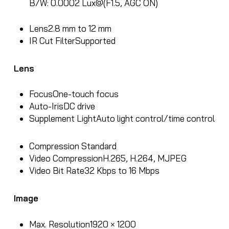
B/W: 0.0002 Lux@(F1.5, AGC ON)
Lens
2.8 mm to 12 mm
IR Cut Filter
Supported
Lens
Focus
One-touch focus
Auto-Iris
DC drive
Supplement Light
Auto light control/time control
Compression Standard
Video Compression
H.265, H.264, MJPEG
Video Bit Rate
32 Kbps to 16 Mbps
Image
Max. Resolution
1920 × 1200