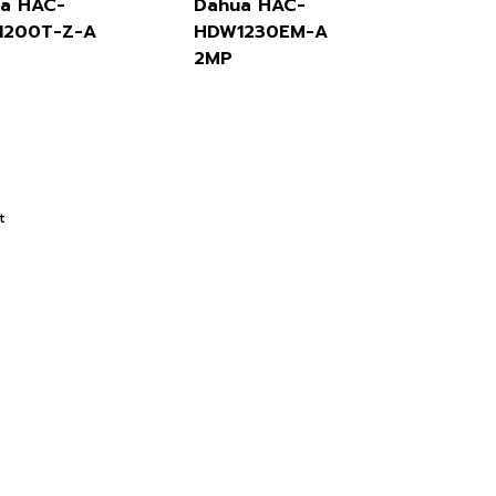
a HAC-
Dahua HAC-
1200T-Z-A
HDW1230EM-A
2MP
t