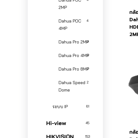
Dahua POC
2MP
กล้
Da
Dahua POC
4
HD
4MP
2M
Dahua Pro 2MP
9
Dahua Pro 4MP
6
Dahua Pro 8MP
2
Dahua Speed
2
Dome
ระบบ IP
61
Hi-view
45
กล้
HIKVISION
153