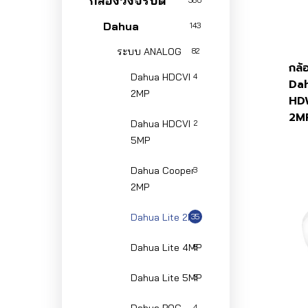
กล้องวงจรปิด
380
Dahua
143
ระบบ ANALOG
82
กล้
Dahua HDCVI
4
Da
2MP
HD
2M
Dahua HDCVI
2
5MP
Dahua Cooper
3
2MP
Dahua Lite 2MP
35
Dahua Lite 4MP
8
Dahua Lite 5MP
3
4