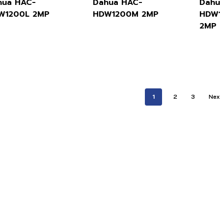
hua HAC-
Dahua HAC-
Dahu
W1200L 2MP
HDW1200M 2MP
HDW
2MP
1
2
3
Nex