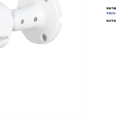
หมวดห
ระบบ
แบรน