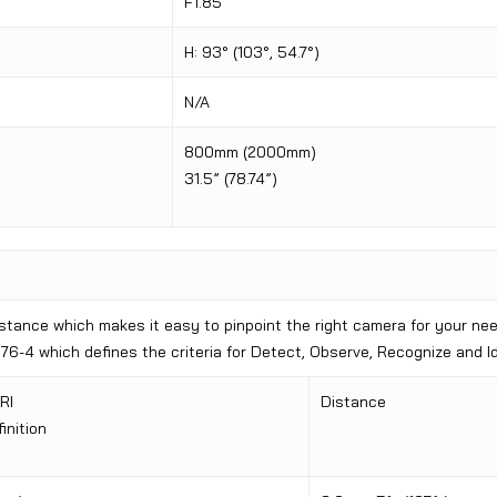
F1.85
H: 93° (103°, 54.7°)
N/A
800mm (2000mm)
31.5” (78.74”)
distance which makes it easy to pinpoint the right camera for your n
76-4 which defines the criteria for Detect, Observe, Recognize and Id
RI
Distance
inition