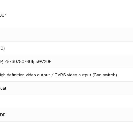
360°
80)
P, 25/30/50/60fps@720P
gh definition video output / CVBS video output (Can switch)
nual
WDR