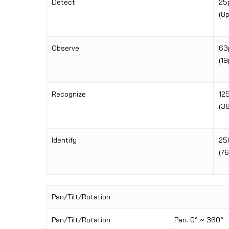
Detect
25
(8p
Observe
63
(19
Recognize
12
(38
Identify
25
(76
Pan/Tilt/Rotation
Pan/Tilt/Rotation
Pan: 0° ~ 360°