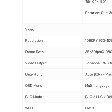
Tilt: 0° ~ 90°
Rotation: 0° ~ 
Video
Resolution
1080P (1920×10
Frame Rate
25/30fps@1080
Video Output
1-channel BNC hi
Day/Night
Auto (ICR) / Ma
OSD Menu
Multi-language
BLC Mode
BLC / HLC / D
WDR
DWDR