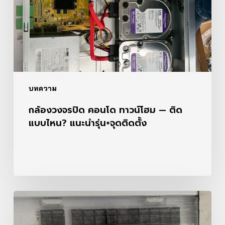
โฮม
—
ติด
แบบ
ไหน?
แนะนำ
รุ่น+จุด
ติด
บทความ
ตั้ง
กล้องวงจรปิด คอนโด ทาวน์โฮม — ติด
แบบไหน? แนะนำรุ่น+จุดติดตั้ง
ร้าน
กล้อง
วงจรปิด