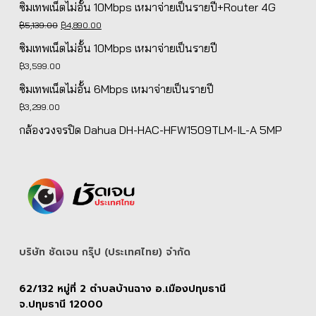
ซิมเทพเน็ตไม่อั้น 10Mbps เหมาจ่ายเป็นรายปี+Router 4G
was:
is:
Original
Current
฿
5,139.00
฿
4,890.00
฿4,839.00.
฿4,590.00.
price
price
ซิมเทพเน็ตไม่อั้น 10Mbps เหมาจ่ายเป็นรายปี
was:
is:
฿
3,599.00
฿5,139.00.
฿4,890.00.
ซิมเทพเน็ตไม่อั้น 6Mbps เหมาจ่ายเป็นรายปี
฿
3,299.00
กล้องวงจรปิด Dahua DH-HAC-HFW1509TLM-IL-A 5MP
บริษัท ชัดเจน กรุ๊ป (ประเทศไทย) จํากัด
62/132 หมู่ที่ 2 ตำบลบ้านฉาง อ.เมืองปทุมธานี
จ.ปทุมธานี 12000