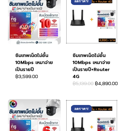
ลดราคา!
ซิมเทพเน็ตไม่อั้น
ซิมเทพเน็ตไม่อั้น
10Mbps เหมาจ่าย
10Mbps เหมาจ่าย
เป็นรายปี
เป็นรายปี+Router
4G
฿
3,599.00
Original
Curre
฿
5,139.00
฿
4,890.00
price
price
was:
is:
฿5,139.00.
฿4,89
ลดราคา!