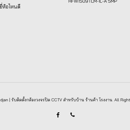
HFW1509TLM-IL-A 5MP
ยี่ห้อไหนดี
jan | รับติดตั้งกล้องวงจรปิด CCTV สำหรับบ้าน ร้านค้า โรงงาน. All Righ
facebook
phone