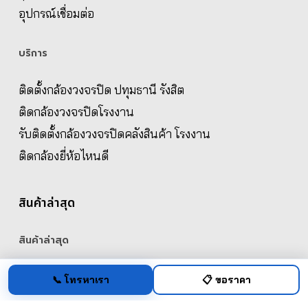
อุปกรณ์เชื่อมต่อ
บริการ
ติดตั้งกล้องวงจรปิด ปทุมธานี รังสิต
ติดกล้องวงจรปิดโรงงาน
รับติดตั้งกล้องวงจรปิดคลังสินค้า โรงงาน
ติดกล้องยี่ห้อไหนดี
สินค้าล่าสุด
สินค้าล่าสุด
ซิมเทพเน็ตไม่อั้น 6Mbps เหมาจ่ายเป็นรายปี+Router 4G
📞 โทรหาเรา
📋 ขอราคา
Original
Current
฿
4,839.00
฿
4,590.00
price
price