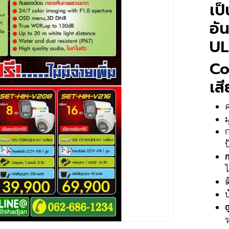
เป
อั
UL
Co
เส
ม
ป
ไ
ต
บ
ด