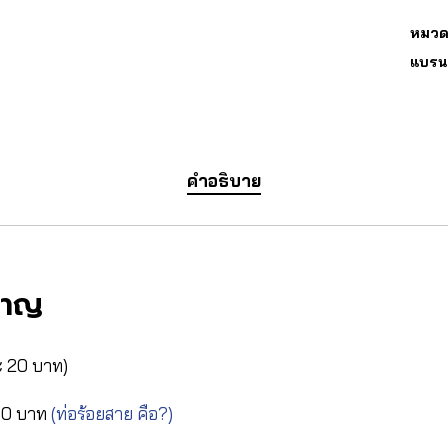
หมวดห
แบรน
คำอธิบาย
วชาญ
ะ 20 บาท)
 60 บาท
(ท่อร้อยสาย คือ?)