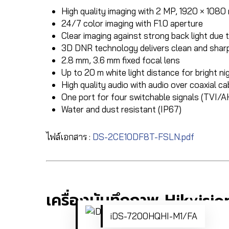
High quality imaging with 2 MP, 1920 × 1080 
24/7 color imaging with F1.0 aperture
Clear imaging against strong back light du
3D DNR technology delivers clean and shar
2.8 mm, 3.6 mm fixed focal lens
Up to 20 m white light distance for bright ni
High quality audio with audio over coaxial cab
One port for four switchable signals (TVI
Water and dust resistant (IP67)
ไฟล์เอกสาร :
DS-2CE10DF8T-FSLN.pdf
เครื่องบันทึกภาพ Hikvi
iDS-7200HQHI-M1/FA