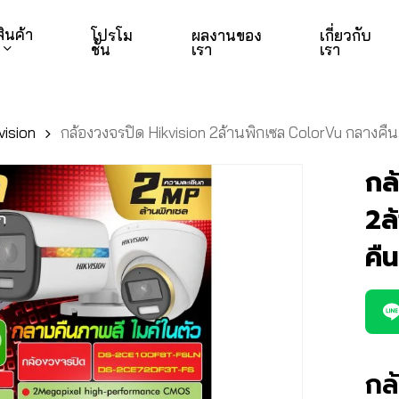
สินค้า
โปรโม
ผลงานของ
เกี่ยวกับ
ชั่น
เรา
เรา
vision
กล้องวงจรปิด Hikvision 2ล้านพิกเซล ColorVu กลางคืนภ
กล
2ล
คื
กล