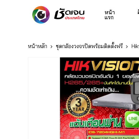
Skip
to
หน้า
แรก
main
content
หน้าหลัก
ชุดกล้องวงจรปิดพร้อมติดตั้งฟรี
Hik
Hit enter to search or ESC to close