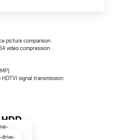
ace picture comparison
4 video compression
 MP)
 HDTVI signal transmission
e HDD
-drive-