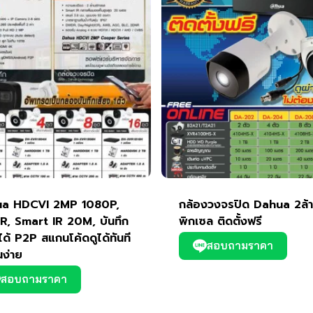
a HDCVI 2MP 1080P,
กล้องวงจรปิด Dahua 2ล้
, Smart IR 20M, บันทึก
พิกเซล ติดตั้งฟรี
ได้ P2P สแกนโค้ดดูได้ทันที
สอบถามราคา
นง่าย
สอบถามราคา