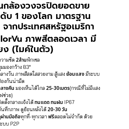
็นกล้องวงจรปิดยอดขาย
นดับ 1 ของโลก มาตรฐาน
 จากประเทศสหรัฐอเมริกา
lorVu ภาพสีตลอดเวลา มี
ียง (ไมค์ในตัว)
2ล้าน
ความชัด
พิกเซล
ุมมองกว้าง 83°
ย้อนแสง
กลางวัน ภาพสีสดใสสวยงาม สู้แสง
มีระบบ
้องกันน่ามืด
กลางคืน
25-30เมตร
มองเห็นได้ไกล
(กรณีที่ไม่มีแสง
ฟช่วย)
ทนแดด ทนฝน
ิดตั้งกลางแจ้งได้
IP67
20-30 วัน
ันทึกภาพ ดูย้อนหลังได้
ูผ่านมือถือ
ฟรี
ทุกที่-ทุกเวลา
ตลอดไม่จำกัด ด้วย
ระบบ P2P