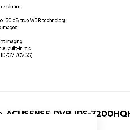
resolution
e to 130 dB true WDR technology
p images
ght imaging
le, built-in mic
/AHD/CVI/CVBS)
sion ACUSENSE DVR iDS-7200HQ