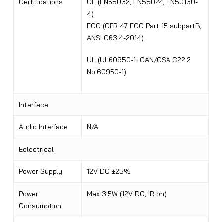
Certifications
CE (EN55032, EN55024, EN50130-
4)
FCC (CFR 47 FCC Part 15 subpartB,
ANSI C63.4-2014)
UL (UL60950-1+CAN/CSA C22.2
No.60950-1)
Interface
Audio Interface
N/A
Eelectrical
Power Supply
12V DC ±25%
Power
Max 3.5W (12V DC, IR on)
Consumption