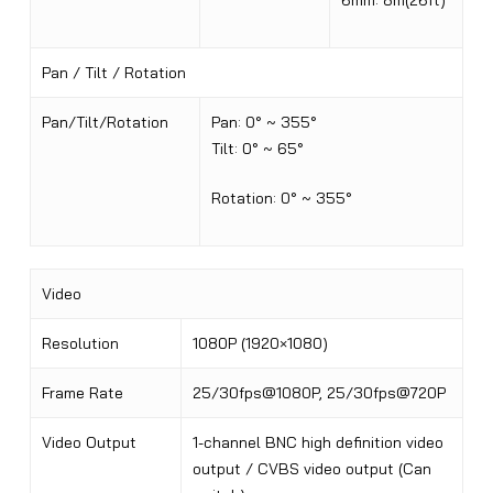
6mm: 8m(26ft)
Pan / Tilt / Rotation
Pan/Tilt/Rotation
Pan: 0° ~ 355°
Tilt: 0° ~ 65°
Rotation: 0° ~ 355°
Video
Resolution
1080P (1920×1080)
Frame Rate
25/30fps@1080P, 25/30fps@720P
Video Output
1-channel BNC high definition video
output / CVBS video output (Can