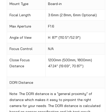
Mount Type
Board-in
Focal Length
3.6mm (2.8mm, 6mm Optional)
Max Aperture
F1.6
Angle of View
H: 87° (110.5°/52.9°)
Focus Control
N/A
Close Focus
1200mm (500mm, 1800mm)
Distance
47.24” (19.69”, 70.87”)
DORI Distance
Note: The DORI distance is a “general proximity” of
distance which makes it easy to pinpoint the right
camera for your needs. The DORI distance is calculated
based on sensor specification and lab test result