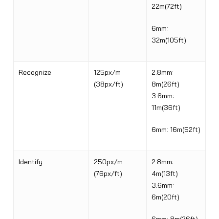
22m(72ft)
6mm:
32m(105ft)
Recognize
125px/m
2.8mm:
(38px/ft)
8m(26ft)
3.6mm:
11m(36ft)
6mm: 16m(52ft)
Identify
250px/m
2.8mm:
(76px/ft)
4m(13ft)
3.6mm:
6m(20ft)