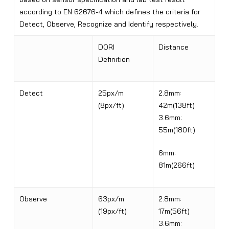
according to EN 62676-4 which defines the criteria for
Detect, Observe, Recognize and Identify respectively.
DORI
Distance
Definition
Detect
25px/m
2.8mm:
(8px/ft)
42m(138ft)
3.6mm:
55m(180ft)
6mm:
81m(266ft)
Observe
63px/m
2.8mm:
(19px/ft)
17m(56ft)
3.6mm: