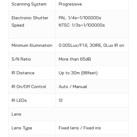
Scanning System
Progressive
Electronic Shutter
PAL: 1/4s~1/100000s
Speed
NTSC: 1/3s~1/100000s
Minimum Illumination
0.005Lux/F1.6, 30IRE, 0Lux IR on
S/N Ratio
More than 65dB
IR Distance
Up to 30m (98feet)
IR On/Off Control
Auto / Manual
IR LEDs
12
Lens
Lens Type
Fixed lens / Fixed iris