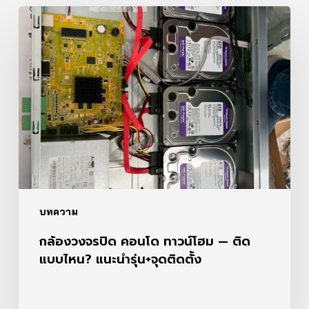
กล้อง
วงจรปิด
คอน
โด
ทาวน์
โฮม
—
ติด
แบบ
ไหน?
แนะนำ
รุ่น+จุด
ติด
บทความ
ตั้ง
กล้องวงจรปิด คอนโด ทาวน์โฮม — ติด
แบบไหน? แนะนำรุ่น+จุดติดตั้ง