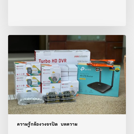
วิธี
เลือก
กล้อง
วงจรปิด
สำหรับ
บ้าน
—
คู่มือ
ฉบับ
สมบูรณ์
ความรู้กล้องวงจรปิด
บทความ