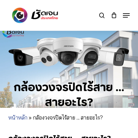
Skip
to
Menu
search
main
Close
content
Menu
หน้าหลัก
»
กล้องวงจรปิดไร้สาย … สายอะไร?